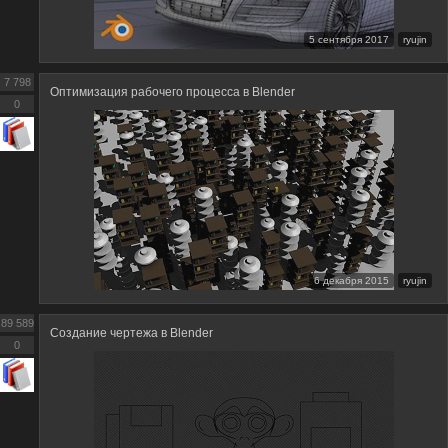
5 сентября 2017
ryujin
7 798
Оптимизация рабочего процесса в Blender
0
6 декабря 2015
ryujin
89 589
Создание чертежа в Blender
0