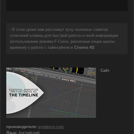
-
В этом уроке нам расскажут кучу полезных советов,
сочетаний клавиш для быстрой работы и иной информации
(использование режима F-Curve, различные опции шкалы
времени) о работе с таймлайном в
Cinema 4D
.
Сайт
производителя:
eyedesyn.com
Язык:
Английский