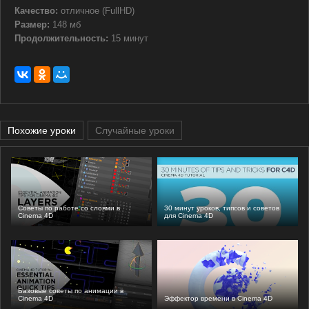
Качество:
отличное (FullHD)
Размер:
148 мб
Продолжительность:
15 минут
Похожие уроки
Случайные уроки
Советы по работе со слоями в
30 минут уроков, типсов и советов
Cinema 4D
для Cinema 4D
Базовые советы по анимации в
Cinema 4D
Эффектор времени в Cinema 4D