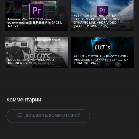
#13 PREMIERE PRO, AFTER
Premiere Pro CC 15.1 - Новые
EFFECTS - POSTERIZE TIME /
возможности (S E R E B R Y &#923;
DYNAMIC LINK / HDR VIDEO
K O V)
(SEREBRY&#923;KOV)
#2 LUT`s TUTORIAL - PHOTOSHOP /
DELUTS - DAVINCI RESOLVE &
PREMIERE PRO / AFTER EFFECTS /
PREMIERE PRO
FINAL CUT PRO
Комментарии
ДОБАВИТЬ КОММЕНТАРИЙ