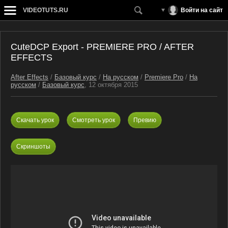
VIDEOTUTS.RU
Войти на сайт
CuteDCP Export - PREMIERE PRO / AFTER
EFFECTS
After Effects
/
Базовый курс
/
На русском
/
Premiere Pro
/
На
русском
/
Базовый курс
, 12 октября 2015
Скачать урок
Смотреть урок
Превию
Скриншоты