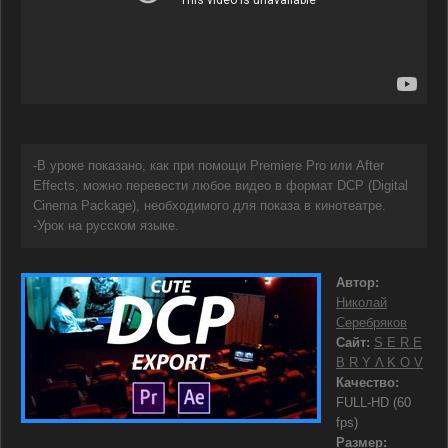
-В уроке показано, как при помощи Premiere Pro или After
Effects, можно перевести любое видео в формат DCP (Digital
Cinema Package), необходимого для показа в кинотеатре.
-Урок на русском языке.
Автор:
Николай
Серебряков
Сайт:
S E R E
B R Y Λ K O V
Качество:
FULL-HD (60
fps)
Размер: