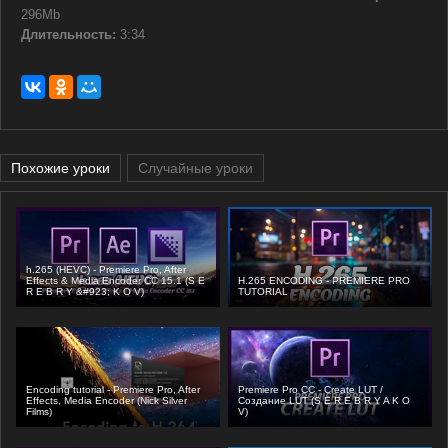
296Mb
Длительность:
3:34
Похожие уроки
Случайные уроки
h.265 (HEVC) - Premiere Pro, After
Effects & Media Encoder CC 15.1 (S E
H.265 ENCODING - PREMIERE PRO
R E B R Y &#923; K O V)
TUTORIAL
Encoding tutorial - Premiere Pro, After
Premiere Pro CC - Create LUT /
Effects, Media Encoder (Nick Silver
Создание LUT (S E R E B R Y A K O
Films)
V)