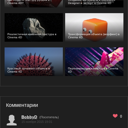
Cinema 4D?
Designer и экспорт в Cinema 4D
Реалистичная каменная текстура в
Трансформация объекта (морфинг) в
Cinema 4D
Cinema 4D
Красивый орнамент объекта в
Переливающаяся текстура в Cinema
Cinema 4D
4D
Комментарии
0
BobbyD
(Посетитель)
15 ноября 2015 19:01