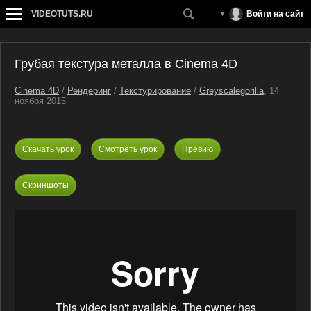
VIDEOTUTS.RU
Войти на сайт
Грубая текстура металла в Cinema 4D
Cinema 4D
/
Рендеринг
/
Текстурирование
/
Greyscalegorilla
, 14
ноября 2015
Скачать урок
Смотреть урок
Превию
Скриншоты