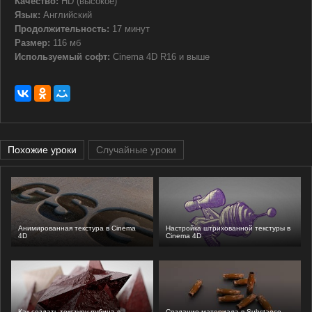
Качество:
HD (высокое)
Язык:
Английский
Продолжительность:
17 минут
Размер:
116 мб
Используемый софт:
Cinema 4D R16 и выше
Похожие уроки
Случайные уроки
Анимированная текстура в Cinema
Настройка штрихованной текстуры в
4D
Cinema 4D
Как создать текстуру рубина в
Cоздание материала в Substance