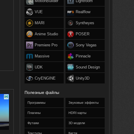
MotionBuilder
Lightroom
VUE
Realflow
MARI
Syntheyes
Anime Studio
POSER
Premiere Pro
Sony Vegas
Massive
Pinnacle
UDK
Sound Design
CryENGINE
Unity3D
Полезные файлы
Программы
Звуковые эффекты
Плагины
HDRI карты
Футажи
3D модели
Текстуры
Кисти