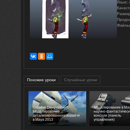
Язык:
А
Качест
Размер
Продо
Файлы
Похожие уроки
Случайные уроки
Creative Development:
Моделирование в Ma
Моделирование
научно-фантастическ
детализированного корабля
консоли (панель
в Maya 2013
управления)