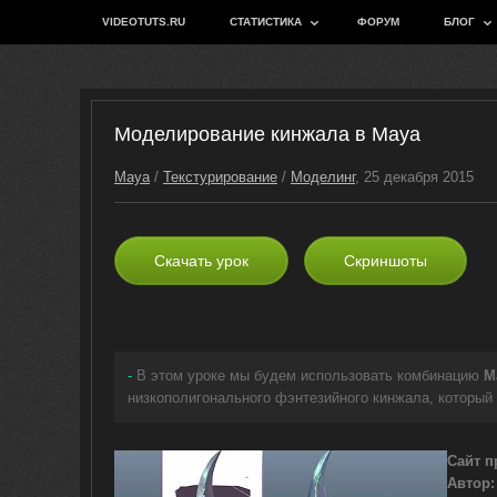
VIDEOTUTS.RU
СТАТИСТИКА
ФОРУМ
БЛОГ
Моделирование кинжала в Maya
Maya
/
Текстурирование
/
Моделинг
, 25 декабря 2015
Скачать урок
Скриншоты
-
В этом уроке мы будем использовать комбинацию
M
низкополигонального фэнтезийного кинжала, который 
Сайт п
Автор: