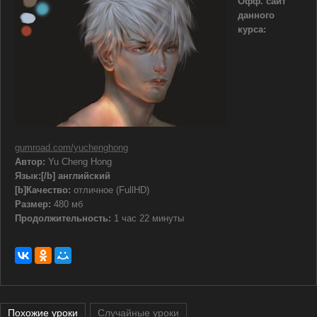
Офф. сайт
данного
курса:
gumroad.com/yuchenghong
Автор:
Yu Cheng Hong
Язык:
[/b] английский
[b]Качество:
отличное (FullHD)
Размер:
480 мб
Продолжительность:
1 час 22 минуты
Похожие уроки
Случайные уроки