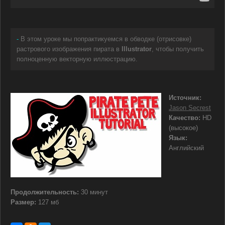
-
В этом уроке мы попрактикуемся в обводке (отрисовке)
растрового изображения пирата в
Illustrator
, чтобы получить
полноценную векторную иллюстрацию.
Источник:
Jason Secrest
Качество:
HD
(высокое)
Язык:
Английский
Продолжительность:
30 минут
Размер:
127 мб