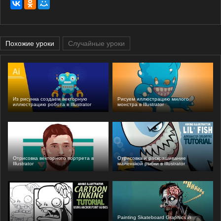
Похожие уроки
Случайные уроки
Из рисунка создаем векторную
Рисуем иллюстрацию милого
иллюстрацию робота в Illustrator
монстра в Illustrator
Отрисовка векторного портрета в
Отрисовка и раскрашивание
Illustrator
маленькой рыбки в Illustrator
Painting Skateboard Graphics in