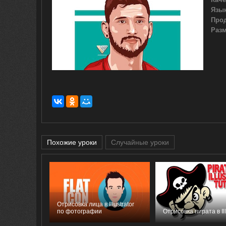
Язык
Про
Разм
Похожие уроки
Случайные уроки
Отрисовка лица в Illustrator
по фотографии
Отрисовка пирата в Ill