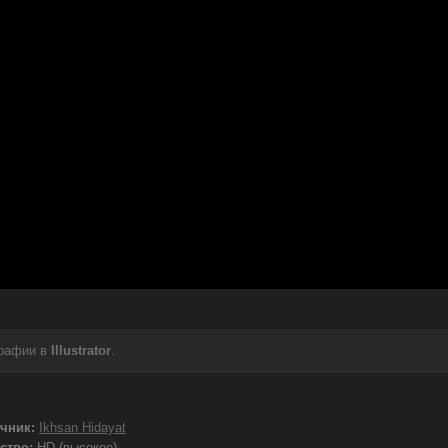
графии в
Illustrator
.
чник:
Ikhsan Hidayat
ство:
HD (высокое)