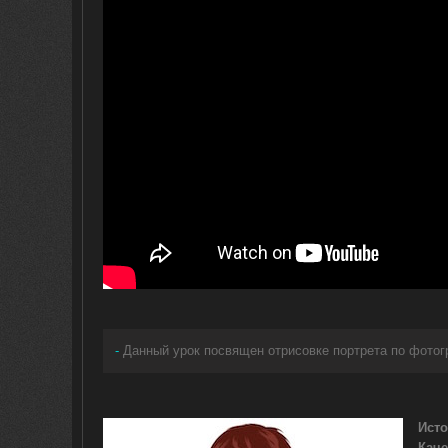
-
Данный урок посвящен отрисовке портрета по фото
Исто
Каче