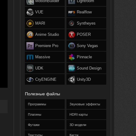
MotionBuilder
Lightroom
VUE
Realflow
MARI
Syntheyes
Anime Studio
POSER
Premiere Pro
Sony Vegas
Massive
Pinnacle
UDK
Sound Design
CryENGINE
Unity3D
Полезные файлы
Программы
Звуковые эффекты
Плагины
HDRI карты
Футажи
3D модели
Текстуры
Кисти