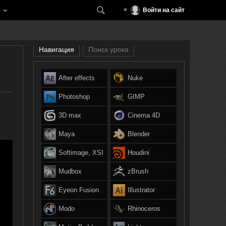
Войти на сайт
Навигация
Поиск урока
After effects
Nuke
Photoshop
GIMP
3D max
Cinema 4D
Maya
Blender
Softimage, XSI
Houdini
Mudbox
zBrush
Eyeon Fusion
Illustrator
Modo
Rhinoceros