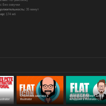
:
Без озвучки
должительность:
35 минут
ер:
174 мб
Отрисовка аватара в
Векторный Роберт Дауни-
ustrator
Illustrator
младший в Illustrator CC