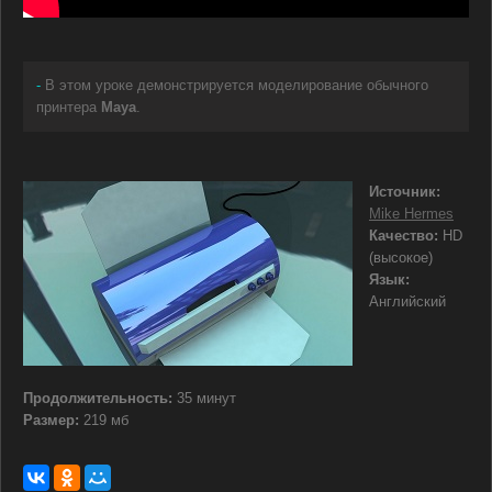
-
В этом уроке демонстрируется моделирование обычного
принтера
Maya
.
Источник:
Mike Hermes
Качество:
HD
(высокое)
Язык:
Английский
Продолжительность:
35 минут
Размер:
219 мб