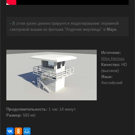
-
В этом уроке демонстрируется моделирование тюремной
смотровой вышки из фильма "Ходячие мертвецы" в
Maya
.
Источник:
Mike Hermes
Качество:
HD
(высокое)
Язык:
Английский
Продолжительность:
1 час 14 минут
Размер:
593 мб