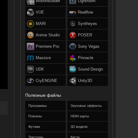
MotionBuilder
Lightroom
VUE
Realflow
MARI
Syntheyes
Anime Studio
POSER
Premiere Pro
Sony Vegas
Massive
Pinnacle
UDK
Sound Design
CryENGINE
Unity3D
Полезные файлы
Программы
Звуковые эффекты
Плагины
HDRI карты
Футажи
3D модели
Текстуры
Кисти