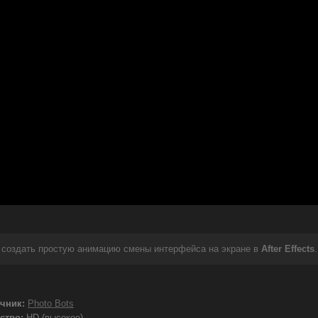
и создать простую анимацию смены интерфейса на экране в
After Effects
.
чник:
Photo Bots
ство:
HD (высокое)