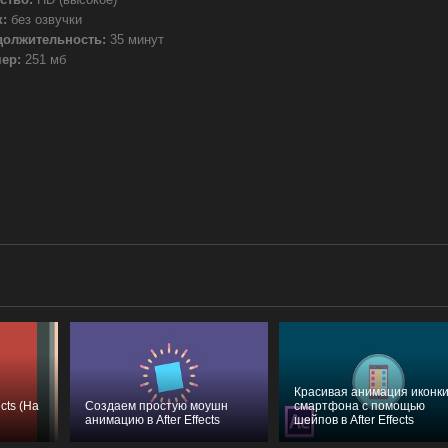
:
без озвучки
должительность:
35 минут
ер:
251 мб
Красивая анимация иконк
cts (На
Создаем простую моушн
смартфона с помощью
анимацию в After Effects
шейпов в After Effects