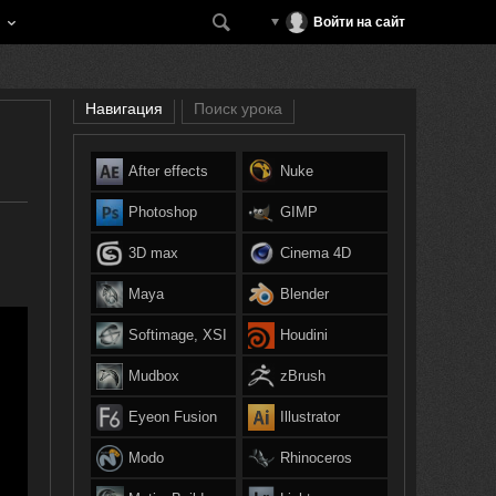
Войти на сайт
Навигация
Поиск урока
After effects
Nuke
Photoshop
GIMP
3D max
Cinema 4D
Maya
Blender
Softimage, XSI
Houdini
Mudbox
zBrush
Eyeon Fusion
Illustrator
Modo
Rhinoceros