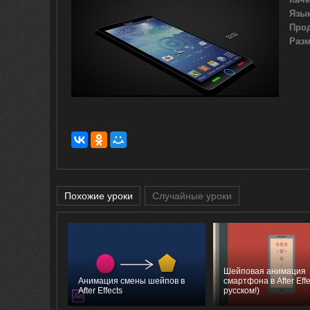
Язык
Про
Разм
Похожие уроки
Случайные уроки
Шейповая анимация
Анимация смены шейпов в
смартфона в After Effe
After Effects
русском!)