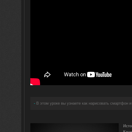
-
В этом уроке вы узнаете как нарисовать смартфон 
Исто
Каче