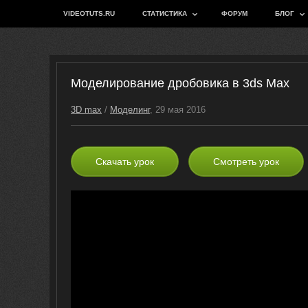
VIDEOTUTS.RU
СТАТИСТИКА
ФОРУМ
БЛОГ
Моделирование дробовика в 3ds Max
3D max
/
Моделинг
, 29 мая 2016
Скачать урок
Смотреть урок