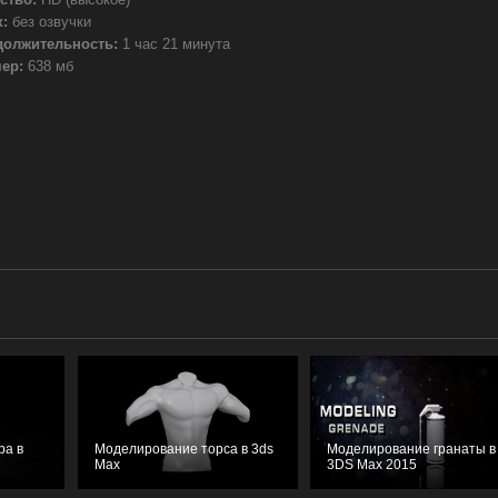
:
без озвучки
должительность:
1 час 21 минута
ер:
638 мб
ра в
Моделирование торса в 3ds
Моделирование гранаты в
Max
3DS Max 2015