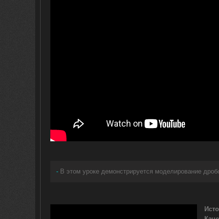
-
В этом уроке демонстрируется моделирование дроб
Исто
Каче