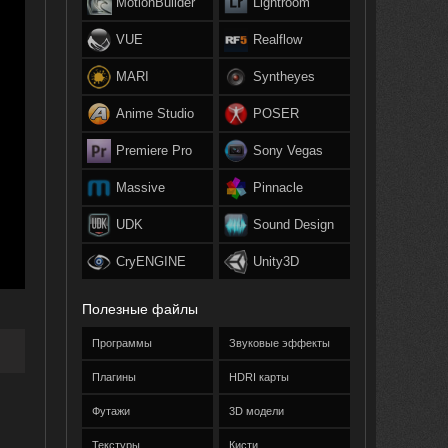
MotionBuilder
Lightroom
VUE
Realflow
MARI
Syntheyes
Anime Studio
POSER
Premiere Pro
Sony Vegas
Massive
Pinnacle
UDK
Sound Design
CryENGINE
Unity3D
Полезные файлы
Программы
Звуковые эффекты
Плагины
HDRI карты
Футажи
3D модели
Текстуры
Кисти