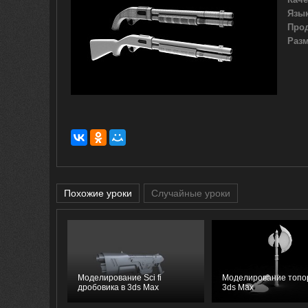
Язык
Про
Разм
Похожие уроки
Случайные уроки
Моделирование Sci fi
Моделирование топо
дробовика в 3ds Max
3ds Max