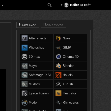
Войти на сайт
Навигация
Поиск урока
After effects
Nuke
Photoshop
GIMP
3D max
Cinema 4D
Maya
Blender
Softimage, XSI
Houdini
Mudbox
zBrush
Eyeon Fusion
Illustrator
Modo
Rhinoceros