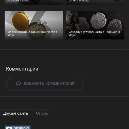
подушки в Maya
топора в Maya
Моделирование карманных часов в
Создание low-poly щита в TopoGun и
Maya
Maya
Комментарии
ДОБАВИТЬ КОММЕНТАРИЙ
Друзья сайта
Опрос