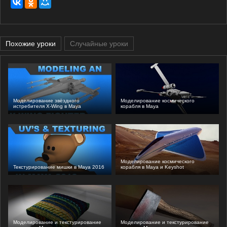
Похожие уроки
Случайные уроки
Моделирование звёздного
Моделирование космического
истребителя X-Wing в Maya
корабля в Maya
Моделирование космического
Текстурирование мишки в Maya 2016
корабля в Maya и Keyshot
Моделирование и текстурирование
Моделирование и текстурирование