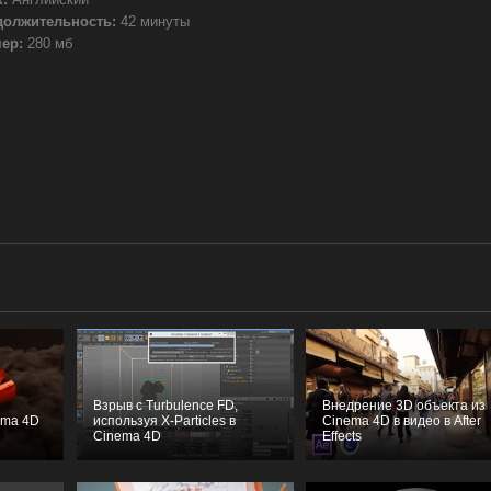
должительность:
42 минуты
ер:
280 мб
Взрыв с Turbulence FD,
Внедрение 3D объекта из
ema 4D
используя X-Particles в
Cinema 4D в видео в After
Cinema 4D
Effects