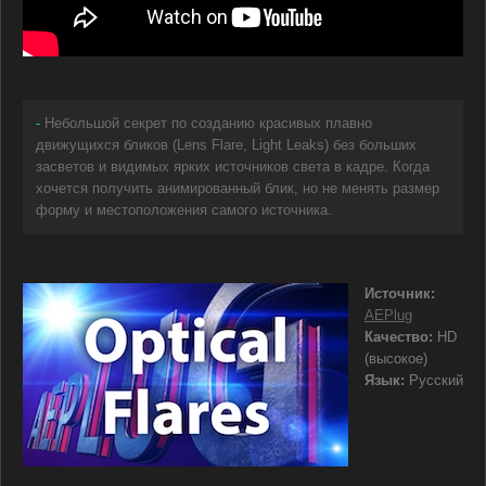
-
Небольшой секрет по созданию красивых плавно
движущихся бликов (Lens Flare, Light Leaks) без больших
засветов и видимых ярких источников света в кадре. Когда
хочется получить анимированный блик, но не менять размер
форму и местоположения самого источника.
Источник:
AEPlug
Качество:
HD
(высокое)
Язык:
Русский