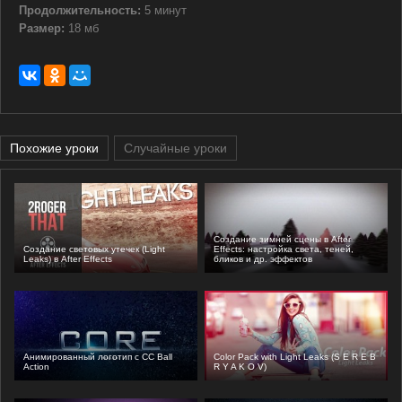
Продолжительность:
5 минут
Размер:
18 мб
Похожие уроки
Случайные уроки
Создание зимней сцены в After
Создание световых утечек (Light
Effects: настройка света, теней,
Leaks) в After Effects
бликов и др. эффектов
Анимированный логотип с CC Ball
Color Pack with Light Leaks (S E R E B
Action
R Y A K O V)