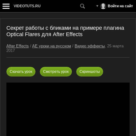
VIDEOTUTS.RU
Войти на сайт
Секрет работы с бликами на примере плагина
Optical Flares для After Effects
After Effects
/
AE уроки на русском
/
Видео эффекты
, 25 марта
2017
Скачать урок
Смотреть урок
Скриншоты