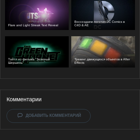
Воссоздаем логотип DC Comics в
Flare and Light Streak Text Reveal
C4D & AE
Тайтл из фильма "Зеленый
Трекинг движущихся объектов в After
Шершень"
Effects
Комментарии
ДОБАВИТЬ КОММЕНТАРИЙ