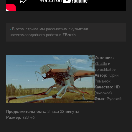
-
В этом стриме мы рассмотрим скульптинг
насекомоподобного робота в
ZBrush
.
Источник:
ZBattle
и
zbrushbattle
Автор:
Юрий
Романюк
Качество:
HD
(высокое)
Язык:
Русский
Продолжительность:
3 часа 32 минуты
Размер:
728 мб