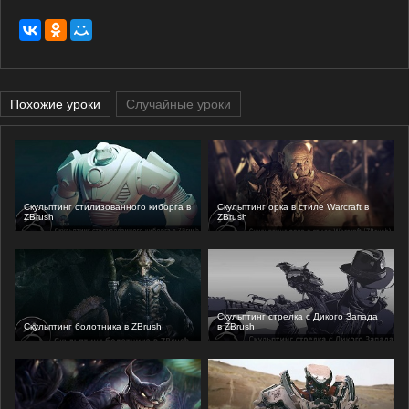
Похожие уроки
Случайные уроки
Скульптинг стилизованного киборга в
Скульптинг орка в стиле Warcraft в
ZBrush
ZBrush
Скульптинг стрелка с Дикого Запада
Скульптинг болотника в ZBrush
в ZBrush