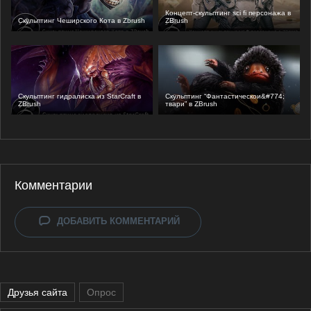
Концепт-скульптинг sci fi персонажа в
Скульптинг Чеширского Кота в Zbrush
ZBrush
Скульптинг гидралиска из StarCraft в
Скульптинг “Фантастическои&#774;
ZBrush
твари” в ZBrush
Комментарии
ДОБАВИТЬ КОММЕНТАРИЙ
Друзья сайта
Опрос