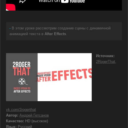
-
В этом уроке рассмотрим создание сцены с динамичной
анимацией текста в
After Effects
.
Источник:
2RogerThat
,
vk.com/2rogerthat
Автор:
Андрей Гетсанов
Качество:
HD (высокое)
Язык:
Русский