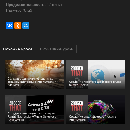
Продолжительность:
12 минут
Размер:
78 мб
Похожие уроки
Случайные уроки
Создание динамичной сцены со
взрывом цистерны в After Effects и
Создание простого шейпового видео
3ds Max
в After Effects
Создание анимации текста через
Range/Expression/Wiggle Selector в
Создание эквалайзера с Plexus в
After Effects
After Effects