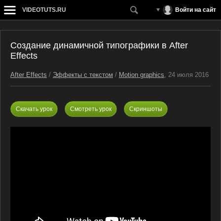
VIDEOTUTS.RU
Войти на сайт
Создание динамичной типографики в After
Effects
After Effects
/
Эффекты с текстом
/
Motion graphics
, 24 июля 2016
Скачать урок
Смотреть урок
Скриншоты