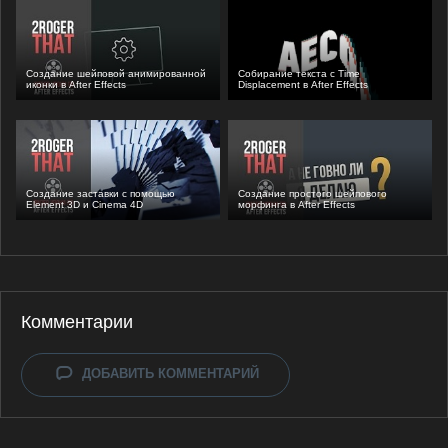
Создание шейповой анимированной
Собирание текста с Time
иконки в After Effects
Displacement в After Effects
Создание заставки с помощью
Создание простого шейпового
Element 3D и Cinema 4D
морфинга в After Effects
Комментарии
ДОБАВИТЬ КОММЕНТАРИЙ