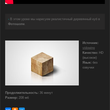
-
В этом уроке мы нарисуем реалистичный деревянный куб в
Фотошопе
.
Источник:
vidowing
Качество:
HD
(высокое)
Язык:
без
озвучки
Продолжительность:
36 минут
Размер:
208 мб