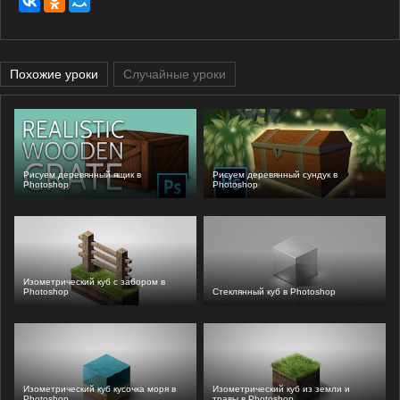
Похожие уроки
Случайные уроки
Рисуем деревянный ящик в
Рисуем деревянный сундук в
Photoshop
Photoshop
Изометрический куб с забором в
Photoshop
Стеклянный куб в Photoshop
Изометрический куб кусочка моря в
Изометрический куб из земли и
Photoshop
травы в Photoshop