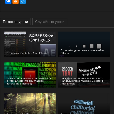
Похожие уроки
Случайные уроки
Expression для сдвига слоев в After
Expression Controls в After Effects
Effects
Включение и выключение выражений
Создание анимации текста через
в After Effects (wiggle, плавное
Range/Expression/Wiggle Selector в
затухание и прочее)
After Effects