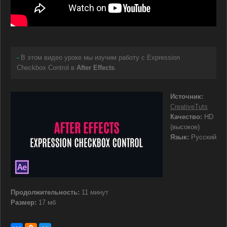
-
В этом видео уроке мы изучим работу с Expression
Checkbox Control в
After Effects
.
Источник:
CreativeTuts
Качество:
HD
(высокое)
Язык:
Русский
Продолжительность:
11 минут
Размер:
17 мб