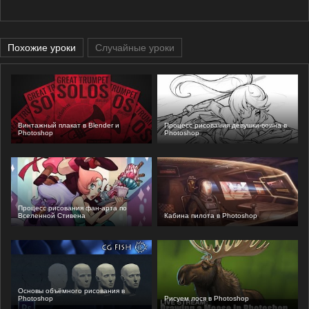
Похожие уроки
Случайные уроки
Винтажный плакат в Blender и
Процесс рисования девушки-воина в
Photoshop
Photoshop
Процесс рисования фан-арта по
Вселенной Стивена
Кабина пилота в Photoshop
Основы объёмного рисования в
Photoshop
Рисуем лося в Photoshop