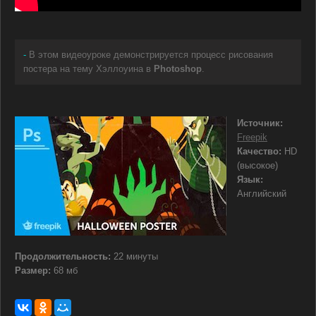
-
В этом видеоуроке демонстрируется процесс рисования
постера на тему Хэллоуина в
Photoshop
.
Источник:
Freepik
Качество:
HD
(высокое)
Язык:
Английский
Продолжительность:
22 минуты
Размер:
68 мб