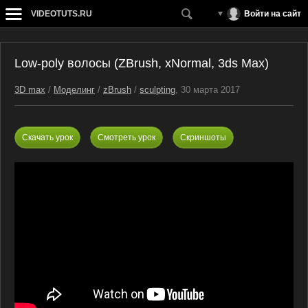
VIDEOTUTS.RU
Войти на сайт
Low-poly волосы (ZBrush, xNormal, 3ds Max)
3D max
/
Моделинг
/
zBrush
/
sculpting
, 30 марта 2017
Скачать урок
Смотреть урок
Скриншоты