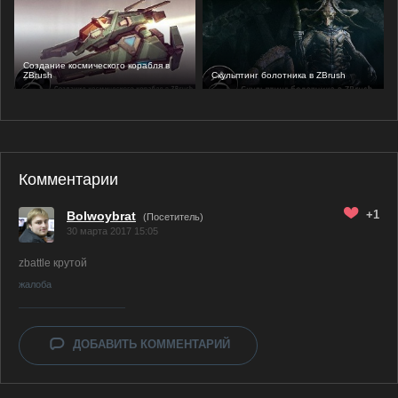
Создание космического корабля в
ZBrush
Скульптинг болотника в ZBrush
Комментарии
+1
Bolwoybrat
(Посетитель)
30 марта 2017 15:05
zbattle крутой
жалоба
ДОБАВИТЬ КОММЕНТАРИЙ