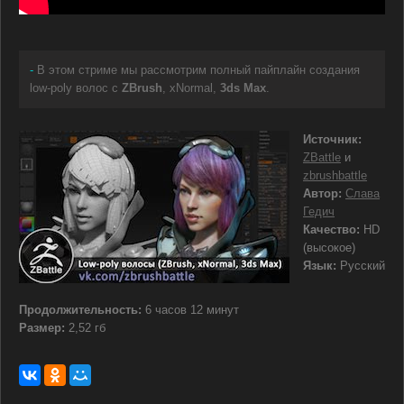
-
В этом стриме мы рассмотрим полный пайплайн создания
low-poly волос с
ZBrush
, xNormal,
3ds Max
.
Источник:
ZBattle
и
zbrushbattle
Автор:
Слава
Гедич
Качество:
HD
(высокое)
Язык:
Русский
Продолжительность:
6 часов 12 минут
Размер:
2,52 гб