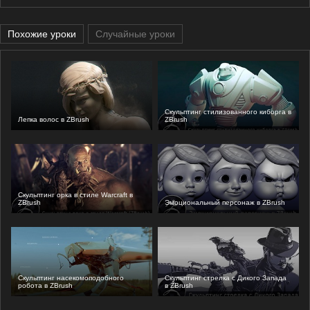
Похожие уроки
Случайные уроки
Скульптинг стилизованного киборга в
Лепка волос в ZBrush
ZBrush
Скульптинг орка в стиле Warcraft в
ZBrush
Эмоциональный персонаж в ZBrush
Скульптинг насекомоподобного
Скульптинг стрелка с Дикого Запада
робота в ZBrush
в ZBrush