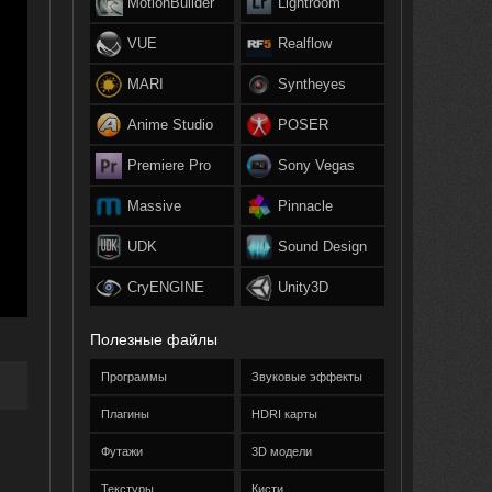
MotionBuilder
Lightroom
VUE
Realflow
MARI
Syntheyes
Anime Studio
POSER
Premiere Pro
Sony Vegas
Massive
Pinnacle
UDK
Sound Design
CryENGINE
Unity3D
Полезные файлы
Программы
Звуковые эффекты
Плагины
HDRI карты
Футажи
3D модели
Текстуры
Кисти