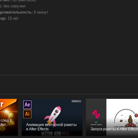
:
без озвучки
должительность:
6 минут
ер:
15 мб
 след с
fter
Анимация векторной ракеты
в After Effects
Запуск ракеты в After Effect