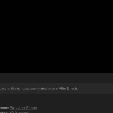
акеты без использования плагинов в
After Effects
.
чник:
Easy After Effects
ство:
HD (высокое)