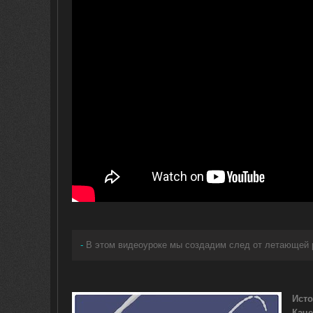
-
В этом видеоуроке мы создадим след от летающей р
Исто
Каче