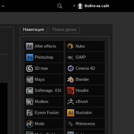
Войти на сайт
Навигация
Поиск урока
After effects
Nuke
Photoshop
GIMP
3D max
Cinema 4D
Maya
Blender
Softimage, XSI
Houdini
Mudbox
zBrush
Eyeon Fusion
Illustrator
Modo
Rhinoceros