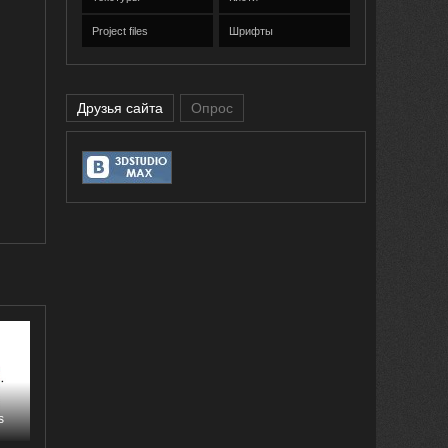
Project files
Шрифты
Друзья сайта
Опрос
s