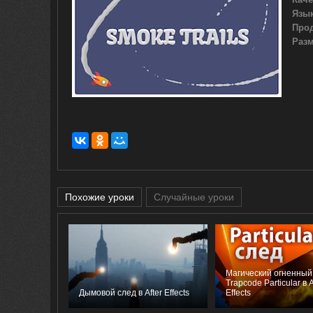
Язык
Про
Разм
Похожие уроки
Случайные уроки
Магический огненный
Trapcode Particular в A
Дымовой след в After Effects
Effects