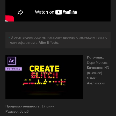
-
В этом видеоуроке мы настроим цветовую анимацию текст с
глитч эффектом в
After Effects
.
Источник:
Dope Motions
Качество:
HD
(высокое)
Язык:
Английский
Продолжительность:
17 минут
Размер:
36 мб