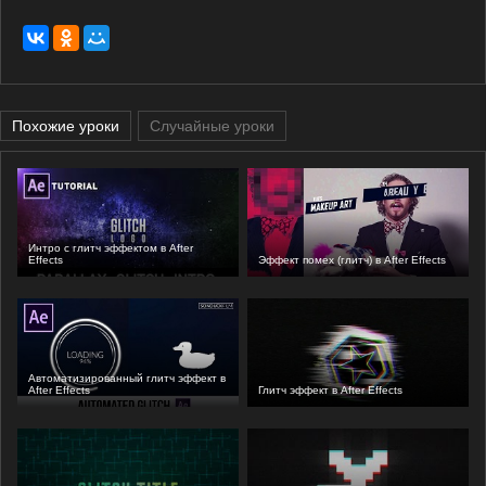
Похожие уроки
Случайные уроки
Интро с глитч эффектом в After
Effects
Эффект помех (глитч) в After Effects
Автоматизированный глитч эффект в
After Effects
Глитч эффект в After Effects