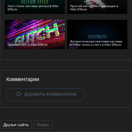
Глитч техно заставка (интро) в After
Простой метод глитч анимации в
Effects
After Effects
Футуристическая текстовая заставка
Эффект глитч в After Effects
в стиле техно и глитч в After Effects
Комментарии
ДОБАВИТЬ КОММЕНТАРИЙ
Друзья сайта
Опрос