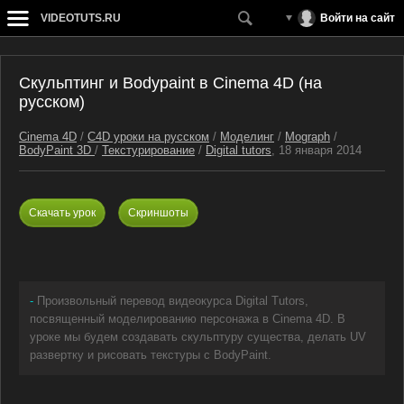
VIDEOTUTS.RU
Войти на сайт
Скульптинг и Bodypaint в Cinema 4D (на
русском)
Cinema 4D
/
C4D уроки на русском
/
Моделинг
/
Mograph
/
BodyPaint 3D
/
Текстурирование
/
Digital tutors
, 18 января 2014
Скачать урок
Скриншоты
-
Произвольный перевод видеокурса Digital Tutors,
посвященный моделированию персонажа в Cinema 4D. В
уроке мы будем создавать скульптуру существа, делать UV
развертку и рисовать текстуры с BodyPaint.