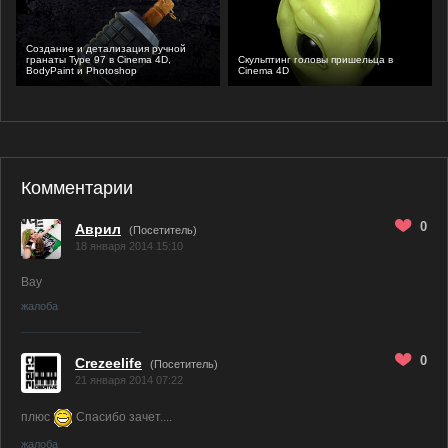
Создание и детализация ручной
гранаты Type 97 в Cinema 4D,
Скульптинг головы пришельца в
BodyPaint и Photoshop
Cinema 4D
Комментарии
0
Аврил
(Посетитель)
18 января 2014 15:10
Вау
жалоба
0
Crezeelife
(Посетитель)
21 января 2014 07:22
плюс
Спасибо зачет....
жалоба