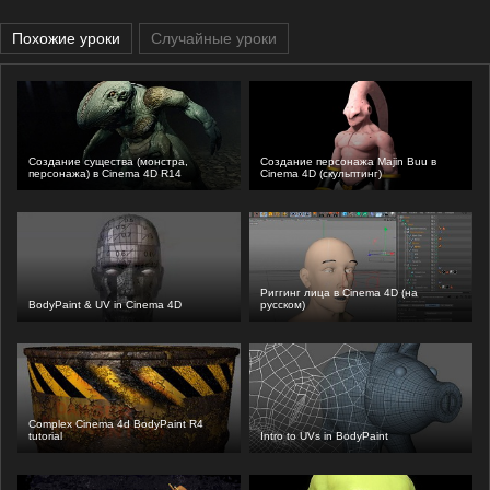
Похожие уроки
Случайные уроки
Создание существа (монстра,
Создание персонажа Majin Buu в
персонажа) в Cinema 4D R14
Cinema 4D (скульптинг)
Риггинг лица в Cinema 4D (на
BodyPaint & UV in Cinema 4D
русском)
Complex Cinema 4d BodyPaint R4
tutorial
Intro to UVs in BodyPaint