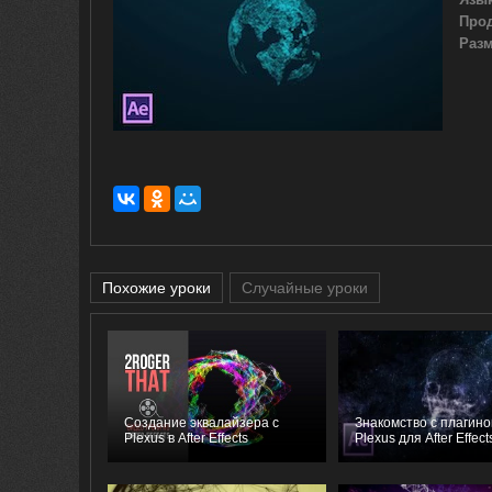
Про
Разм
Похожие уроки
Случайные уроки
Создание эквалайзера с
Знакомство с плагин
Plexus в After Effects
Plexus для After Effect