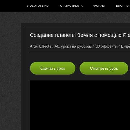
VIDEOTUTS.RU
СТАТИСТИКА
ФОРУМ
БЛОГ
Создание планеты Земля с помощью Plexu
After Effects
/
AE уроки на русском
/
3D эффекты
/
Виде
Скачать урок
Смотреть урок