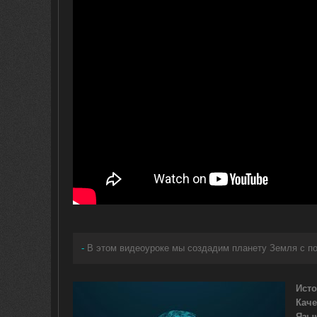
-
В этом видеоуроке мы создадим планету Земля с п
Исто
Каче
Язык