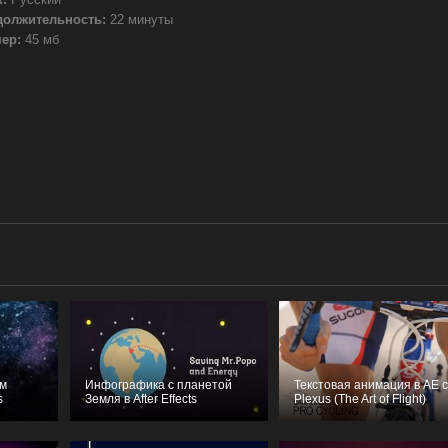
должительность:
22 минуты
ер:
45 мб
ом
Инфографика с планетой
Текстовая анимация в AE 
s
Земля в After Effects
Plexus (The Art of Flight)