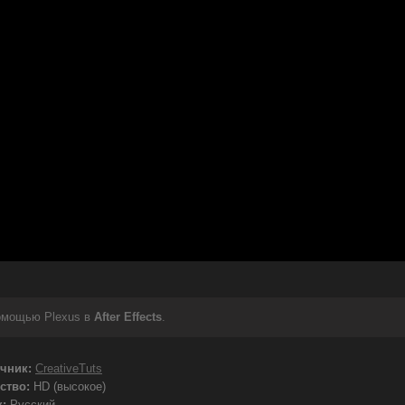
омощью Plexus в
After Effects
.
чник:
CreativeTuts
ство:
HD (высокое)
:
Русский