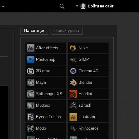
Войти на сайт
Навигация
Поиск урока
After effects
Nuke
Photoshop
GIMP
3D max
Cinema 4D
Maya
Blender
Softimage, XSI
Houdini
Mudbox
zBrush
Eyeon Fusion
Illustrator
Modo
Rhinoceros