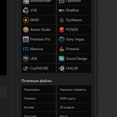
MotionBuilder
Lightroom
VUE
Realflow
MARI
Syntheyes
Anime Studio
POSER
Premiere Pro
Sony Vegas
Massive
Pinnacle
UDK
Sound Design
CryENGINE
Unity3D
Полезные файлы
Программы
Звуковые эффекты
Плагины
HDRI карты
Футажи
3D модели
Текстуры
Кисти