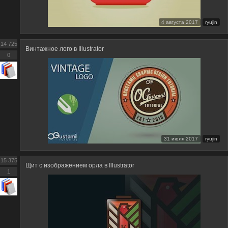
4 августа 2017
ryujin
14 725
Винтажное лого в Illustrator
0
31 июля 2017
ryujin
15 375
Щит с изображением орла в Illustrator
1