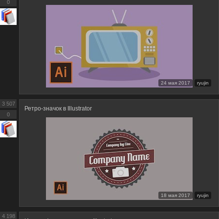
0
24 мая 2017
ryujin
3 507
Ретро-значок в Illustrator
0
18 мая 2017
ryujin
4 198