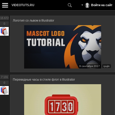
VIDEOTUTS.RU
Войти на сайт
15 672
Логотип со львом в Illustrator
0
9 сентября 2017
ryujin
7 131
Перекидные часы в стиле флэт в Illustrator
0