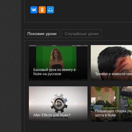
Похожие уроки
Случайные уроки
Базовый урок по кеингу в
Nuke на русском
Трекинг и композитин
Пошаговая сборка ре
After Effects или Nuke?
шота в Nuke