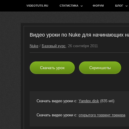
VIDEOTUTS.RU
СТАТИСТИКА
ФОРУМ
БЛОГ
Видео уроки по Nuke для начинающих на 
Nuke
/
Базовый курс
, 26 сентября 2011
Скачать урок
Скриншоты
Скачать видео уроки с:
Yandex.disk
(835 мб)
Скачать видео уроки с:
открытого торрент трекера