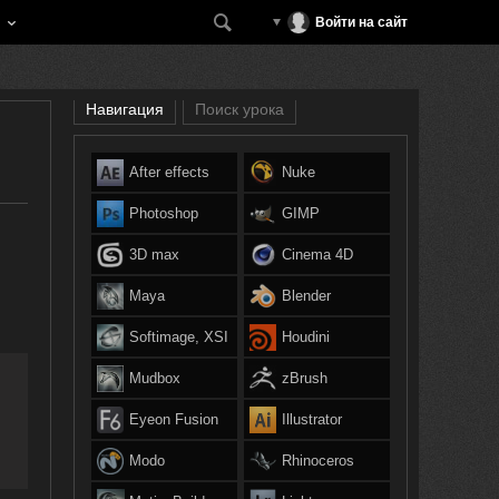
Войти на сайт
Навигация
Поиск урока
After effects
Nuke
Photoshop
GIMP
3D max
Cinema 4D
Maya
Blender
Softimage, XSI
Houdini
Mudbox
zBrush
Eyeon Fusion
Illustrator
Modo
Rhinoceros