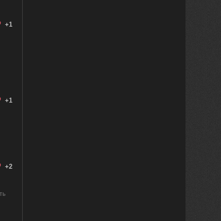
+1
+1
+2
ть