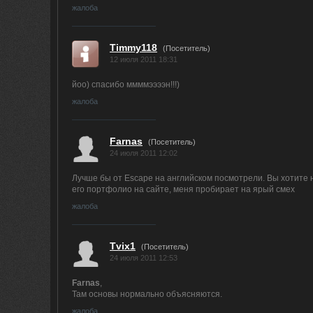
жалоба
Timmy118
(Посетитель)
12 июля 2011 18:31
йоо) спасибо ммммээээн!!!)
жалоба
Farnas
(Посетитель)
24 июля 2011 12:02
Лучше бы от Escape на английском посмотрели. Вы хотите н
его портфолио на сайте, меня пробирает на ярый смех
жалоба
Tvix1
(Посетитель)
24 июля 2011 12:53
Farnas
,
Там основы нормально объясняются.
жалоба