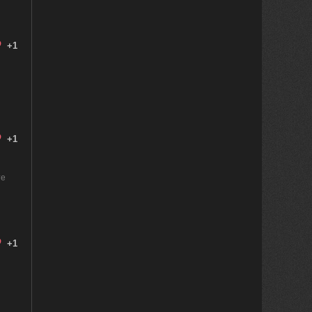
+1
+1
те
+1