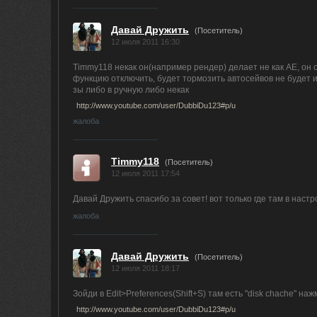
Давай Дружить
(Посетитель)
12 июля 2011 16:30
Timmy118 некак он(например рендер) делает не как АЕ, он с
функцию отключить, будет тормозить автосейвов не будет и 
зы либо в ручную либо некак
http://www.youtube.com/user/DubbiDu123#p/u
жалоба
Timmy118
(Посетитель)
12 июля 2011 17:54
Давай Дружить спасибо за совет! вот только где там в нас
жалоба
Давай Дружить
(Посетитель)
12 июля 2011 18:17
Зойди в Edit>Preferences(Shift+S) там есть "disk chache" нажм
http://www.youtube.com/user/DubbiDu123#p/u