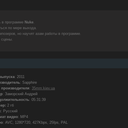
ь в программе
Nuke
.
ться по мере выхода.
мпозеров, но научят азам работы в программе.
 сцены.
выпуска
: 2011
изводитель
: Sapphire
 производителя
:
35mm.kiev.ua
ор
: Заморский Андрей
должительность
: 05:31:39
мер:
2 гб
к
: Русский
мат видео
: MP4
ео
: AVC, 1280*720, 427Kbps, 25fps, PAL