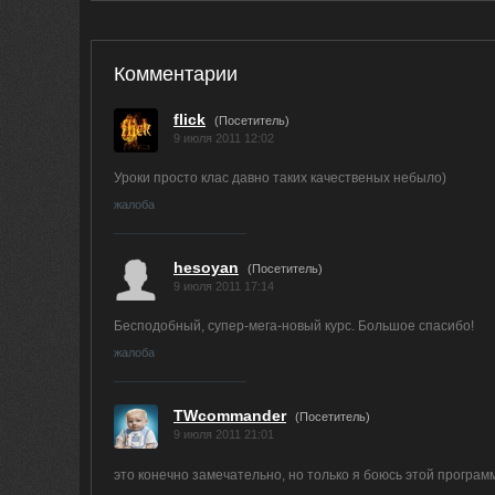
Комментарии
flick
(Посетитель)
9 июля 2011 12:02
Уроки просто клас давно таких качественых небыло)
жалоба
hesoyan
(Посетитель)
9 июля 2011 17:14
Бесподобный, супер-мега-новый курс. Большое спасибо!
жалоба
TWcommander
(Посетитель)
9 июля 2011 21:01
это конечно замечательно, но только я боюсь этой програ