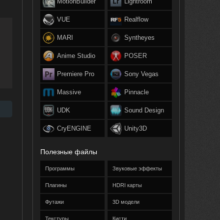
MotionBuilder
Lightroom
VUE
Realflow
MARI
Syntheyes
Anime Studio
POSER
Premiere Pro
Sony Vegas
Massive
Pinnacle
UDK
Sound Design
CryENGINE
Unity3D
Полезные файлы
Программы
Звуковые эффекты
Плагины
HDRI карты
Футажи
3D модели
Текстуры
Кисти