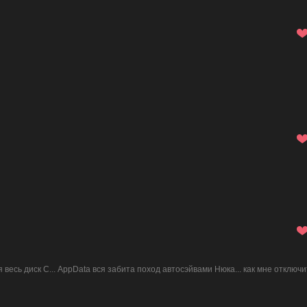
 весь диск С... AppData вся забита поход автосэйвами Нюка... как мне отключи