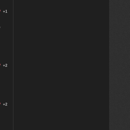
+1
у
+2
+2