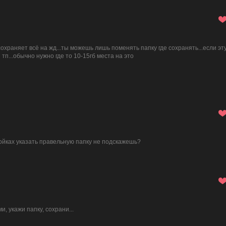
охраняет всё на жд...ты можешь лишь поменять папку где сохранять...если эт
тп...обычно нужно где то 10-15гб места на это
тройках указать правельную папку не подскажешь?
и, укажи папку, сохрани...