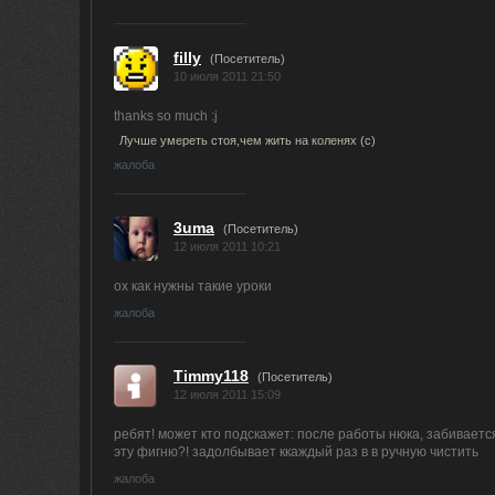
filly
(Посетитель)
10 июля 2011 21:50
thanks so much :j
Лучше умереть стоя,чем жить на коленях (c)
жалоба
3uma
(Посетитель)
12 июля 2011 10:21
ох как нужны такие уроки
жалоба
Timmy118
(Посетитель)
12 июля 2011 15:09
ребят! может кто подскажет: после работы нюка, забивается
эту фигню?! задолбывает ккаждый раз в в ручную чистить
жалоба