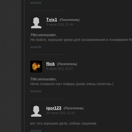
жалоба
Tvix1
(Посетитель)
9 июля 2011 22:49
TWcommander
,
Не бойся, хорошие уроки для ознакомления и понимания Нюк
жалоба
flick
(Посетитель)
9 июля 2011 23:57
TWcommander
,
Ничо сложного нет поверь уроки очень понятны )
жалоба
igor123
(Посетитель)
10 июля 2011 11:19
вот это хорошее дело, сейчас заценим.
жалоба