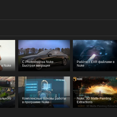
С Photoshop на Nuke.
Работа с EXR файлами в
г в Nuke
Быстрая миграция
Nuke
ального
Комплексные основы работы
Nuke: 3D Matte Painting
в программе Nuke
Extractions