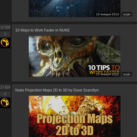
10 января 2014
ryujin
12 656
10 Ways to Work Faster in NUKE
3
22 января 2012
ryujin
17 624
Nuke Projection Maps 2D to 3D by Dave Scandlyn
0