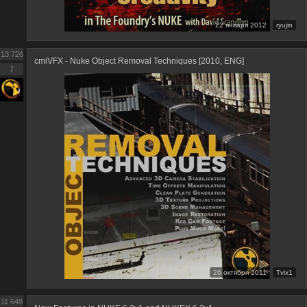
22 января 2012
ryujin
13 726
cmiVFX - Nuke Object Removal Techniques [2010, ENG]
7
26 октября 2011
Tvix1
11 648