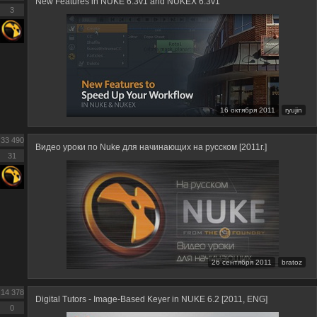
New Features in NUKE 6.3v1 and NUKEX 6.3v1
3
16 октября 2011
ryujin
33 490
Видео уроки по Nuke для начинающих на русском [2011г.]
31
26 сентября 2011
bratoz
14 378
Digital Tutors - Image-Based Keyer in NUKE 6.2 [2011, ENG]
0