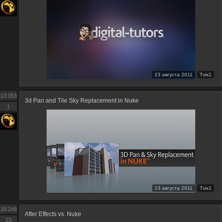
23 августа 2011
Tvix1
13 053
3d Pan and Tile Sky Replacement in Nuke
1
13 августа 2011
Tvix1
18 248
After Effects vs. Nuke
23