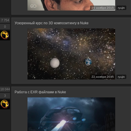
25 ноября 2015
ryujin
7 754
Ускоренный курс по 3D композитингу в Nuke
0
22 ноября 2015
ryujin
18 044
Работа с EXR файлами в Nuke
3