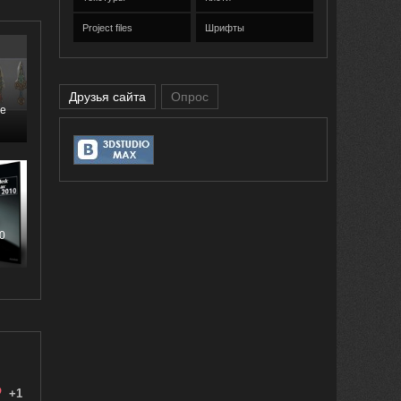
Project files
Шрифты
Друзья сайта
Опрос
ие
0
+1