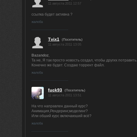
11 августа 2011 12:57
ссылка будет активна ?
жалоба
Tvix1
(Посетитель)
11 августа 2011 13:05
Bazandoz
,
Та не, Я так просто новость создал, чтобы других потравить
Конечно же будет. Создаю торрент файл.
жалоба
fuck93
(Посетитель)
11 августа 2011 13:51
На что направлен данный курс?
Анимация,Рендеринг,моделинг?
Или обший курс включаюший всё?
жалоба