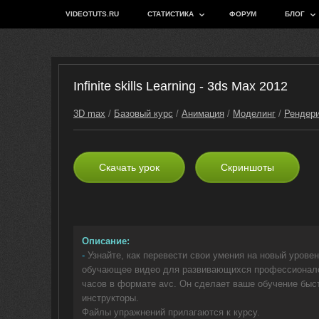
VIDEOTUTS.RU
СТАТИСТИКА
ФОРУМ
БЛОГ
Infinite skills Learning - 3ds Max 2012
3D max
/
Базовый курс
/
Анимация
/
Моделинг
/
Рендери
Скачать урок
Скриншоты
Описание:
-
Узнайте, как перевести свои умения на новый уровен
обучающее видео для развивающихся профессионало
часов в формате avc. Он сделает ваше обучение бы
инструкторы.
Файлы упражнений прилагаются к курсу.