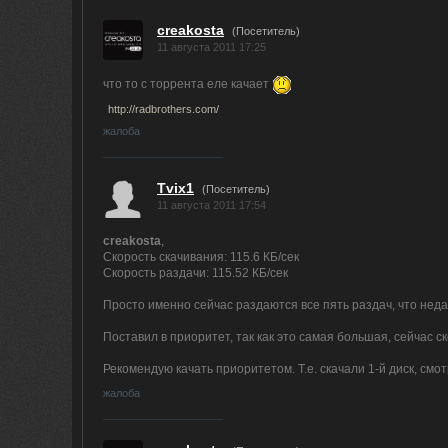
creakosta
(Посетитель)
11 августа 2011 17:25
что то с торрента еле качает
http://radbrothers.com/
жалоба
Tvix1
(Посетитель)
11 августа 2011 17:54
creakosta
,
Скорость скачивания: 115.6 КБ/сек
Скорость раздачи: 115.52 КБ/сек
Просто именно сейчас раздаются все пять раздач, что нед
Поставил в приоритет, так как это самая большая, сейчас с
Рекомендую качать приоритетом. Т.е. скачали 1-й диск, смотр
жалоба