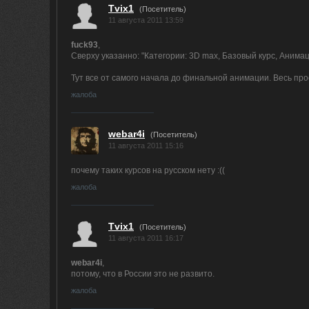
Tvix1
(Посетитель)
11 августа 2011 13:59
fuck93
,
Сверху указанно: "Категории: 3D max, Базовый курс, Анимац
Тут все от самого начала до финальной анимации. Весь про
жалоба
webar4i
(Посетитель)
11 августа 2011 15:16
почему таких курсов на русском нету :((
жалоба
Tvix1
(Посетитель)
11 августа 2011 16:17
webar4i
,
потому, что в России это не развито.
жалоба