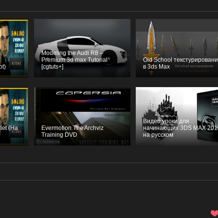
Modeling the Audi R8 –
Premium 3d max Tutorial
Old School текстурирован
ot)
[cgtuts+]
в 3ds Max
Видео уроки для
let (На
Evermotion The Archviz
начинающих 3DS MAX 201
Training DVD
на русском