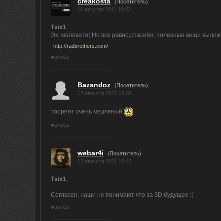
creakosta
(Посетитель)
11 августа 2011 18:07
Tvix1
Эх, маловато( Но все равно,спасибо, полезные вещи вылож
http://radbrothers.com/
жалоба
Bazandoz
(Посетитель)
12 августа 2011 10:02
торрент очень медленый
жалоба
webar4i
(Посетитель)
12 августа 2011 13:42
Tvix1
,
Согласен, наши не понимают что за 3D будущее :(
жалоба