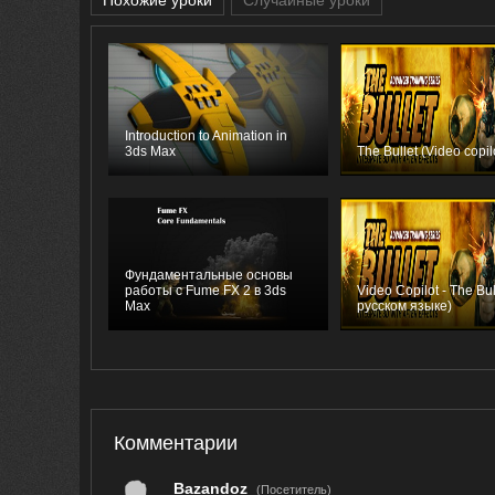
Похожие уроки
Случайные уроки
Introduction to Animation in
3ds Max
The Bullet (Video copil
Фундаментальные основы
работы с Fume FX 2 в 3ds
Video Copilot - The Bul
Max
русском языке)
Комментарии
Bazandoz
(Посетитель)