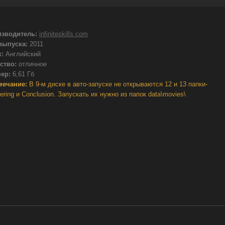
зводитель:
infiniteskills.com
выпуска:
2011
:
Английский
ство:
отличное
ер:
6,61 Гб
мечание:
В 9-м диске в авто-запуске не открываются 12 и 13 папки-
ering и Conclusion. Запускать их нужно из папок data\movies\