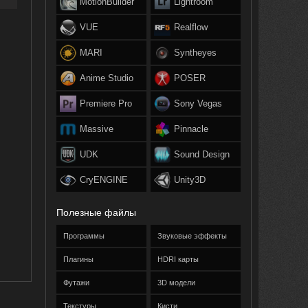
MotionBuilder
Lightroom
VUE
Realflow
MARI
Syntheyes
Anime Studio
POSER
Premiere Pro
Sony Vegas
Massive
Pinnacle
UDK
Sound Design
CryENGINE
Unity3D
Полезные файлы
Программы
Звуковые эффекты
Плагины
HDRI карты
Футажи
3D модели
Текстуры
Кисти