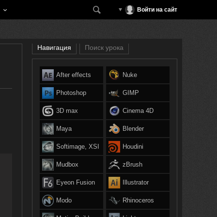
Войти на сайт
Навигация
Поиск урока
After effects
Nuke
Photoshop
GIMP
3D max
Cinema 4D
Maya
Blender
Softimage, XSI
Houdini
Mudbox
zBrush
Eyeon Fusion
Illustrator
Modo
Rhinoceros