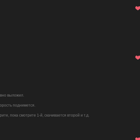
авно выложил.
корость поднимется.
ите, пока смотрите 1-й, скачивается второй и т.д.