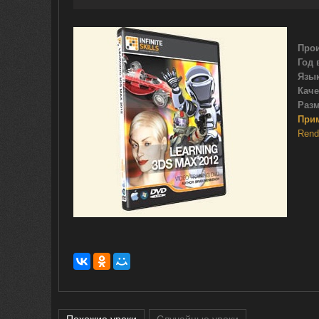
Прои
Год 
Язык
Каче
Разм
При
Rend