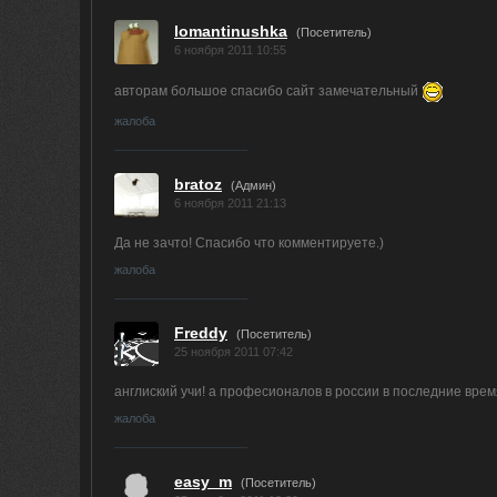
lomantinushka
(Посетитель)
6 ноября 2011 10:55
авторам большое спасибо сайт замечательный
жалоба
bratoz
(
Админ
)
6 ноября 2011 21:13
Да не зачто! Спасибо что комментируете.)
жалоба
Freddy
(Посетитель)
25 ноября 2011 07:42
англиский учи! а професионалов в россии в последние время
жалоба
easy_m
(Посетитель)