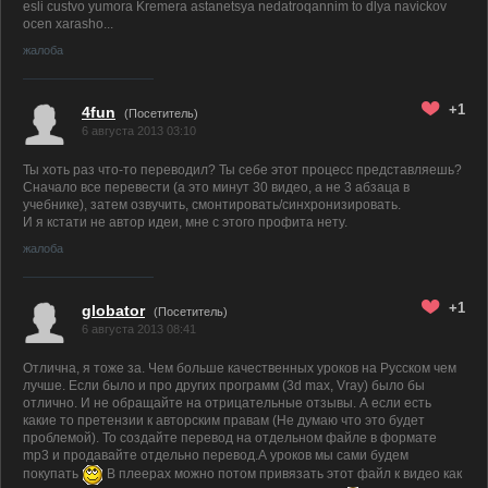
esli custvo yumora Kremera astanetsya nedatroqannim to dlya navickov
ocen xarasho...
жалоба
+1
4fun
(Посетитель)
6 августа 2013 03:10
Ты хоть раз что-то переводил? Ты себе этот процесс представляешь?
Сначало все перевести (а это минут 30 видео, а не 3 абзаца в
учебнике), затем озвучить, смонтировать/синхронизировать.
И я кстати не автор идеи, мне с этого профита нету.
жалоба
+1
globator
(Посетитель)
6 августа 2013 08:41
Отлична, я тоже за. Чем больше качественных уроков на Русском чем
лучше. Если было и про других программ (3d max, Vray) было бы
отлично. И не обращайте на отрицательные отзывы. А если есть
какие то претензии к авторским правам (Не думаю что это будет
проблемой). То создайте перевод на отдельном файле в формате
mp3 и продавайте отдельно перевод.А уроков мы сами будем
покупать
В плеерах можно потом привязать этот файл к видео как