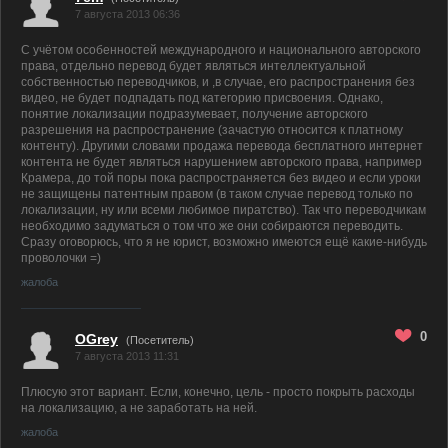
7 августа 2013 06:36
С учётом особенностей международного и национального авторского
права, отдельно перевод будет являться интеллектуальной
собственностью переводчиков, и ,в случае, его распространения без
видео, не будет подпадать под категорию присвоения. Однако,
понятие локализации подразумевает, получение авторского
разрешения на распространение (зачастую относится к платному
контенту). Другими словами продажа перевода бесплатного интернет
контента не будет являться нарушением авторского права, например
Крамера, до той поры пока распространяется без видео и если уроки
не защищены патентным правом (в таком случае перевод только по
локализации, ну или всеми любимое пиратство). Так что переводчикам
необходимо задуматься о том что же они собираются переводить.
Сразу оговорюсь, что я не юрист, возможно имеются ещё какие-нибудь
проволочки =)
жалоба
0
OGrey
(Посетитель)
7 августа 2013 11:31
Плюсую этот вариант. Если, конечно, цель - просто покрыть расходы
на локализацию, а не заработать на ней.
жалоба