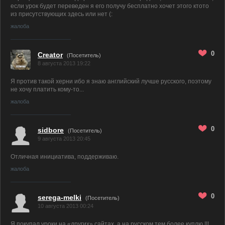
если урок будет переведен я его получу бесплатно хочет этого ктото
из присутствующих здесь или нет (:
жалоба
0
Creator
(Посетитель)
8 августа 2013 19:22
Я против такой херни ибо я знаю английский лучше русского, поэтому
не хочу платить кому-то...
жалоба
0
sidbore
(Посетитель)
9 августа 2013 20:45
Отличная инициатива, поддерживаю.
жалоба
0
serega-melki
(Посетитель)
10 августа 2013 00:24
Я покупал уроки на «других» сайтах, а на русском тем более куплю !!!