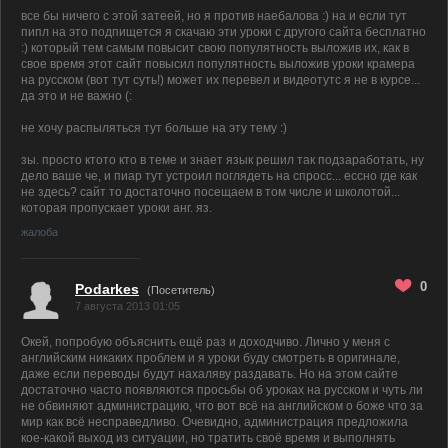
все бы ничего с этой затеей, но я против наебалова :) на и если тут
пипл на это подпищется я скачаю эти уроки с другого сайта бесплатно
:) который тем самым повысит свою популятность выложив их, как в
свое время этот сайт повысил популятность выложив уроки крамера
на русском (вот тут суть!) может их перевел и видеотутс я не в курсе...
да это и не важно (:
не хочу распыляться тут больше на эту тему :)
зы. просто ктото кто в теме и знает язык решил так подзаработать, ну
дело ваше че, и пиар тут устроил поглядеть на спросс... ессно где как
не здесь? сайт то достаточно посещаем в том числе и школотой...
которая пропускает уроки анг. яз.
жалоба
0
Podarkes
(Посетитель)
7 августа 2013 01:05
Окей, попробую объяснить ещё раз и доходчиво. Лично у меня с
английским никаких проблем и я уроки буду смотреть в оригинале,
даже если переводы будут нахаляву раздавать. Но на этом сайте
достаточно часто появляются просьбы об уроках на русском и чуть ли
не обвиняют администрацию, что вот всё на английском о боже что за
мир как всё несправедливо. Очевидно, администрация предложила
кое-какой выход из ситуации, но тратить своё время и выполнять