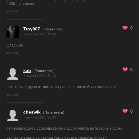
2500 т.р в месяц
жалоба
0
Troy007
(Посетитель)
7 августа 2013 19:04
Спасибо)
жалоба
0
kab
(Посетитель)
7 августа 2013 19:10
некоторые курсы от дигитал туторс не плохо бы локализовать
жалоба
0
cheswik
(Посетитель)
7 августа 2013 20:33
отличная идея с удовольствием буду покупать интересные уроки
насчет крамера не уверен там и так все слишком просто