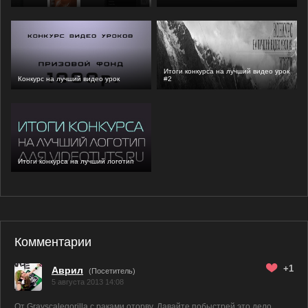
Итоги конкурса на лучший видео урок
Конкурс на лучший видео урок
#2
Итоги конкурса на лучший логотип
Комментарии
+1
Аврил
(Посетитель)
5 августа 2013 14:08
От Grayscalegorilla с раками оторву. Давайте побыстрей это дело