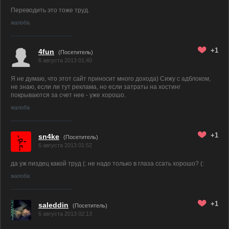
Переводить это тоже труд.
жалоба
+1
4fun
(Посетитель)
6 августа 2013 01:40
Я не думаю, что этот сайт приносит много дохода) Сижу с адблоком,
не знаю, если ли тут реклама, но если затраты на хостинг
покрываются за счет нее - уже хорошо.
жалоба
+1
sn4ke
(Посетитель)
6 августа 2013 01:52
да уж пиздец какой труд (: не надо только в глаза ссать хорошо? (:
жалоба
+1
saleddin
(Посетитель)
6 августа 2013 02:13