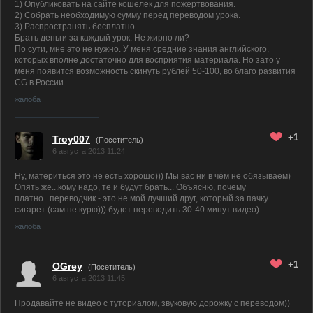
1) Опубликовать на сайте кошелек для пожертвования.
2) Собрать необходимую сумму перед переводом урока.
3) Распространять бесплатно.
Брать деньги за каждый урок. Не жирно ли?
По сути, мне это не нужно. У меня средние знания английского,
которых вполне достаточно для восприятия материала. Но зато у
меня появится возможность скинуть рублей 50-100, во благо развития
CG в России.
жалоба
+1
Troy007
(Посетитель)
6 августа 2013 11:24
Ну, материться это не есть хорошо))) Мы вас ни в чём не обязываем)
Опять же...кому надо, те и будут брать... Объясню, почему
платно...переводчик - это не мой лучший друг, который за пачку
сигарет (сам не курю))) будет переводить 30-40 минут видео)
жалоба
+1
OGrey
(Посетитель)
6 августа 2013 11:45
Продавайте не видео с туториалом, звуковую дорожку с переводом))