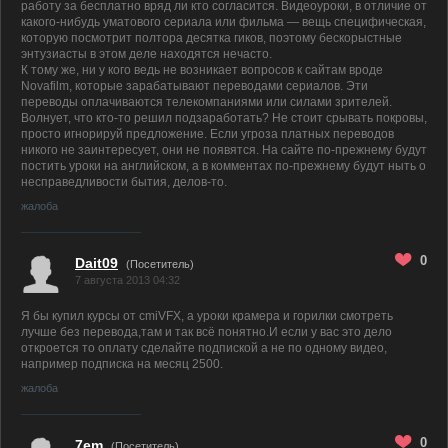
работу за бесплатно вряд ли кто согласится. Видеоуроки, в отличие от
какого-нибудь уматового сериала или фильма — вещь специфическая,
которую посмотрит полтора десятка гиков, поэтому бескорыстные
энтузиасты в этом деле находятся нечасто.
К тому же, ни у кого ведь не возникает вопросов к сайтам вроде
Novafilm, которые зарабатывают переводами сериалов. Эти
переводы оплачиваются телекомпаниями или силами зрителей.
Волнует, что кто-то решил подзаработать? Не стоит срывать покровы,
просто игнорируй предложение. Если угроза платных переводов
никого не заинтересует, они не появятся. На сайте по-прежнему будут
постить уроки на английском, а в комментах по-прежнему будут ныть о
несправедливости бытия, делов-то.
жалоба
0
Dait09
(Посетитель)
7 августа 2013 04:32
Я бы купил курсы от cmiVFX, а уроки крамера и горилки смотреть
лучше без перевода,там и так всё понятно.И если у вас это дело
откроется то оплату сделайте подпиской а не по одному видео,
например подписка на месяц 2500.
жалоба
0
7em
(Посетитель)