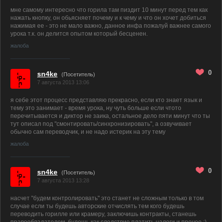
мне самому интересно что горила там пиздит 10 минут перед тем как
нажать кнопку, он обьясняет почему и к чему и что он хочет добиться
нажимая ее - это не мало важно, данное инфа пожалуй важнее самого
урока т.к. он делится опытом который бесценен.
жалоба
0
sn4ke
(Посетитель)
7 августа 2013 13:06
я себе этот процесс представляю прекрасно, если кто знает язык и
тему это занимает - время урока, ну чуть больше если чтото
перечитывается и диктор не заика, остальное дело пяти минут что ты
тут описал под "смонтировать/синхронизировать", а озвучивает
обычно сам переводчик, и не надо истерик на эту тему
жалоба
0
sn4ke
(Посетитель)
7 августа 2013 13:28
насчет "будем контролировать" это станет не сложным только в том
случае если ты будешь авторские отчислять тем кого будешь
переводить горилле или крамеру, заключишь контракты, станешь