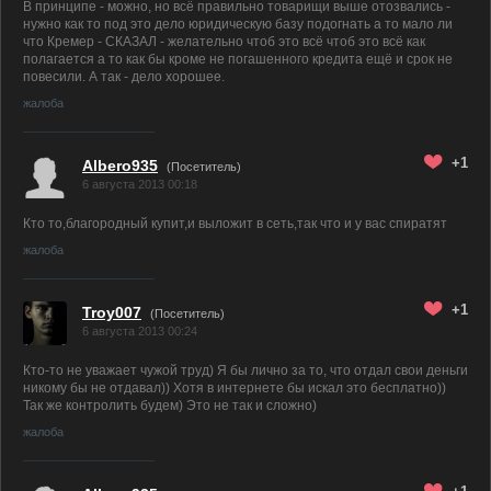
В принципе - можно, но всё правильно товарищи выше отозвались -
нужно как то под это дело юридическую базу подогнать а то мало ли
что Кремер - СКАЗАЛ - желательно чтоб это всё чтоб это всё как
полагается а то как бы кроме не погашенного кредита ещё и срок не
повесили. А так - дело хорошее.
жалоба
+1
Albero935
(Посетитель)
6 августа 2013 00:18
Кто то,благородный купит,и выложит в сеть,так что и у вас спиратят
жалоба
+1
Troy007
(Посетитель)
6 августа 2013 00:24
Кто-то не уважает чужой труд) Я бы лично за то, что отдал свои деньги
никому бы не отдавал)) Хотя в интернете бы искал это бесплатно))
Так же контролить будем) Это не так и сложно)
жалоба