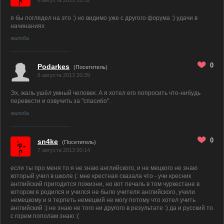
6 августа 2013 16:32
я бы поглядел на это :) но видимо уже с другого форума :) удачи в
начинаниях
жалоба
0
Podarkes
(Посетитель)
6 августа 2013 20:39
Эх, жаль ушёл умный человек. А я хотел его попросить что-нибудь
перевести и озвучить за "спасибо".
жалоба
0
sn4ke
(Посетитель)
7 августа 2013 00:14
если ты про меня то я не знаю английского, и не мецкого не знаю
который учил в школе (: мне крестная сказала что - учи кресник
английский пригодится пожизни, но вот печаль в том чуркестане в
котором я родился и учился не было учителя английского, учили
немецкому и я терпеть немецкий не могу потому что хотел учить
английский :) не знаю не того ни другого в результате :) да и русский то
с горем пополам знаю :(