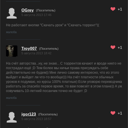
+1
OGrey
(Посетитель)
5 августа 2013 17:46
Не работают кнопки "Скачать урок" и "Скачать торрент"((
жалоба
+1
Troy007
(Посетитель)
5 августа 2013 18:42
На счёт авторства...ну, не знаю... С торрентов качают и вроде никто не
пострадал ещё ;D Тем более мы ничьи права присуждать себе
действительно не будем)) Мне лично самому интересно, что из этого
выйдет и выйдет ли что-то вообще))) На счёт платности обычных
уроков я подумаю, но курсы 100% платные) Если уговорю переводчика
работать за спасибо первое время, то вам повезёт в этом плане)) А уж
озвучивать 10-летний посанчик точно не будет ;D
жалоба
+1
igor123
(Посетитель)
5 августа 2013 18:57