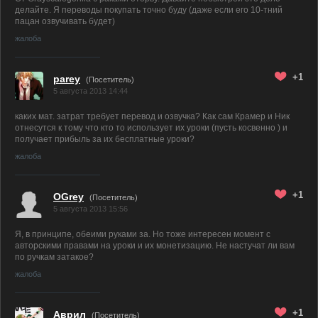
делайте. Я переводы покупать точно буду (даже если его 10-тний
пацан озвучивать будет)
жалоба
+1
parey
(Посетитель)
5 августа 2013 14:44
каких мат. затрат требует перевод и озвучка? Как сам Крамер и Ник
отнесутся к тому что кто то использует их уроки (пусть косвенно ) и
получает прибыль за их бесплатные уроки?
жалоба
+1
OGrey
(Посетитель)
5 августа 2013 15:56
Я, в принципе, обеими руками за. Но тоже интересен момент с
авторскими правами на уроки и их монетизацию. Не настучат ли вам
по ручкам затакое?
жалоба
+1
Аврил
(Посетитель)