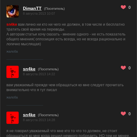
0
DimanTT
(Посетитель)
8 августа 2013 10:07
sn4ke
вам лично ни кто ни чего не должен, в том числе и бесплатно
тратить своё время на переводы.
А авторам статьи хочу сказать - мнение одного - не есть показатель
общего мнения( оппозиция есть всегда, но не всегда рационально и
логично мыслящая)
жалоба
0
sn4ke
(Посетитель)
8 августа 2013 14:22
вам уважаемый прежде чем обращаться ко мне следует прочитать
внимательно что я тут писал
жалоба
0
sn4ke
(Посетитель)
8 августа 2013 14:28
я не говорил уважаемый что мне кто то что то должен, не стоит
обращаться ко мне когда решил немного побредить, НО тем не менее,