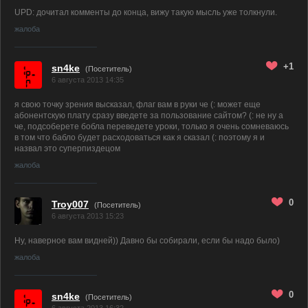
UPD: дочитал комменты до конца, вижу такую мысль уже толкнули.
жалоба
+1
sn4ke
(Посетитель)
6 августа 2013 14:35
я свою точку зрения высказал, флаг вам в руки че (: может еще
абонентскую плату сразу введете за пользование сайтом? (: не ну а
че, подсоберете бобла переведете уроки, только я очень сомневаюсь
в том что бабло будет расходоваться как я сказал (: поэтому я и
назвал это суперпиздецом
жалоба
0
Troy007
(Посетитель)
6 августа 2013 15:23
Ну, наверное вам видней)) Давно бы собирали, если бы надо было)
жалоба
0
sn4ke
(Посетитель)