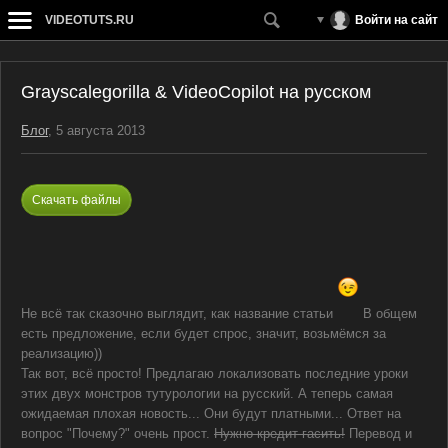
VIDEOTUTS.RU
Войти на сайт
Grayscalegorilla & VideoCopilot на русском
Блог
, 5 августа 2013
Скачать файлы
Не всё так сказочно выглядит, как название статьи
В общем
есть предложение, если будет спрос, значит, возьмёмся за
реализацию))
Так вот, всё просто! Предлагаю локализовать последние уроки
этих двух монстров тутурологии на русский. А теперь самая
ожидаемая плохая новость... Они будут платными... Ответ на
вопрос "Почему?" очень прост.
Нужно кредит гасить!
Перевод и