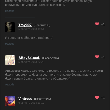
какие люди объявились. В этом плане нам уже повезло. Когда
следующий номер журнальчика выложишь?
жалоба
+1
Troy007
(Посетитель)
5 августа 2013 19:51
Я здесь из крайности в крайность)
жалоба
+1
BBoySt1muL
(Посетитель)
5 августа 2013 22:25
Андрюшка Крамер уже кому-то говорил, что не против, если его уроки
будут переводить. Ну а на счет того, что за его бесплатные уроки
будут деньги брать, то он явно не обрадуется)
жалоба
+1
Vintress
(Посетитель)
5 августа 2013 23:12