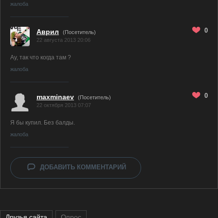
жалоба
0
Аврил
(Посетитель)
22 августа 2013 20:06
Ау, так что когда там ?
жалоба
0
maxminaev
(Посетитель)
22 октября 2013 07:07
Я бы купил. Без балды.
жалоба
ДОБАВИТЬ КОММЕНТАРИЙ
Друзья сайта
Опрос