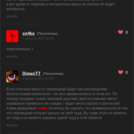
а вот уроки от горрилы и интересные курсы по cinema 4d будет
интересно
жалоба
0
sn4ke
(Посетитель)
7 августа 2013 22:40
перелогинься :)
жалоба
0
DimanTT
(Посетитель)
8 августа 2013 10:03
Если платные курсы (с переводом) будут как альтернатива
бесплатным(в оригинале) - ни чего криминального в этом нет. По
поводу продажи только звуковой дорожки, врятли новички смогут
нормально привязать её к видео - будет много жалоб и претензий.
А вам уважаемый
sn4ke
хотелось бы сказать, что криминального в том
что переводчик получит деньги за свой труд. Вы сами этого не можете,
по тому и не можете оценить чужой труд в этой области
жалоба