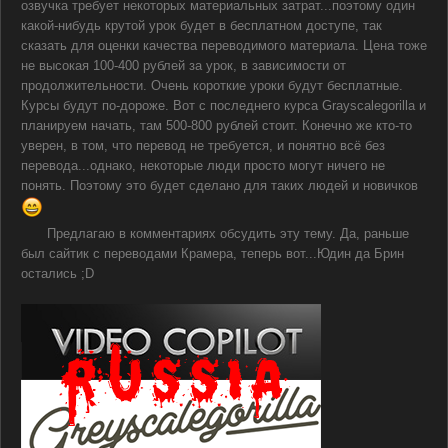
озвучка требует некоторых материальных затрат...поэтому один
какой-нибудь крутой урок будет в бесплатном доступе, так
сказать для оценки качества переводимого материала. Цена тоже
не высокая 100-400 рублей за урок, в зависимости от
продолжительности. Очень короткие уроки будут бесплатные.
Курсы будут по-дороже. Вот с последнего курса Grayscalegorilla и
планируем начать, там 500-800 рублей стоит. Конечно же кто-то
уверен, в том, что перевод не требуется, и понятно всё без
перевода...однако, некоторые люди просто могут ничего не
понять. Поэтому это будет сделано для таких людей и новичков
Предлагаю в комментариях обсудить эту тему. Да, раньше
был сайтик с переводами Крамера, теперь вот...Юдин да Брин
остались ;D