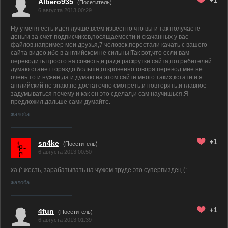
+1
Albero935
(Посетитель)
6 августа 2013 00:29
Ну у меня есть идея лучше,всем известно что вы и так получаете
деньги за счет подписчиков,посящаемости и скачанных у вас
файлов,например мои друзья,7 человек,перестали качать с вашего
сайта видео,ибо в английском не сильны!Так вот,что если вам
переводить просто на совесть,и ради раскрутки сайта,потребителей
думаю станет гораздо больше,откровенно говоря перевод мне не
очень то и нужен,да и думаю на этом сайте много таких,кстати и я
английский не знаю,но достаточно смотреть,и повторять,и главное
задумываться почему и как он это сделал,и сам научишься.Я
предложил,дальше сами думайте.
жалоба
+1
sn4ke
(Посетитель)
6 августа 2013 00:50
ха (: жесть, зарабатывать на чужом труде это суперпиздец (:
жалоба
+1
4fun
(Посетитель)
6 августа 2013 01:39