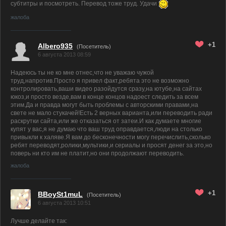
субтитры и посмотреть. Перевод тоже труд. Удачи
жалоба
+1
Albero935
(Посетитель)
6 августа 2013 08:59
Надеюсь ты не ко мне отнес,что не уважаю чужой
труд,напротив.Просто я привел факт,ребята это не возможно
контролировать,ваши видео разойдутся сразу,на ютубе,на сайтах
юкоз,и просто везде,вам в конце концов надоест следить за всем
этим.Да и правда могут быть проблемы с авторскими правами,на
свете не мало стукачей!Есть 2 верных варианта,или переводить ради
раскрутки сайта,или же отказаться от затеи.И как думаете многие
купят у вас,я не думаю что ваш труд оправдается,люди на столько
привыкли к халяве.Я вам до бесконечности могу перечислить,сколько
ребят переводят,ролики,мультики,и сериалы и просят денег за это,но
поверь ни кто им не платит,но они продолжают переводить.
жалоба
+1
BBoySt1muL
(Посетитель)
6 августа 2013 10:51
Лучше делайте так: