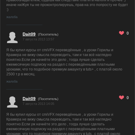
правообладателем, будешь как следствие платить налоги и прочее :)
иначе ниЖуя ты не проконтролируешь, прав на это попросту не будет
:)
жалоба
0
Dait09
(Посетитель)
7 августа 2013 13:57
Я бы купил курсы от cmiVFX переведённые , а уроки Горилы и
Крамера не вижу смысла переводить, там и так всё наглядно
понятно.Если уж начнёте это дело , тогда лучше сделать
ежемесячную подписку на раздел с переведёнными платными
уроками, что то подобное премиум аккаунту в tuts+ , с платой около
2500 т.р в месяц.
жалоба
0
Dait09
(Посетитель)
7 августа 2013 14:05
Я бы купил курсы от cmiVFX переведённые , а уроки Горилы и
Крамера не вижу смысла переводить, там и так всё наглядно
понятно.Если уж начнёте это дело , тогда лучше сделать
ежемесячную подписку на раздел с переведёнными платными
уроками, что то подобное премиум аккаунту в tuts , с платой около