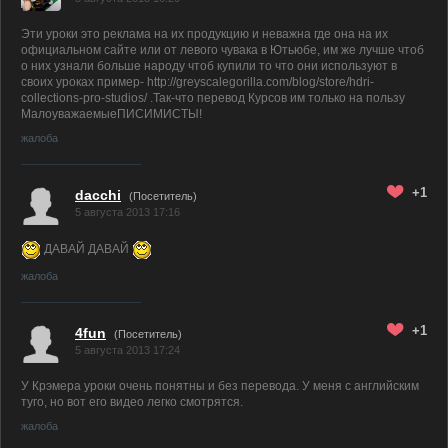
Эти уроки это реклама на их продукцию и неважна где она на их
официальном сайте или от левого чувака в Ютьюбе, им же лучше чтоб
о них узнали больше народу чтоб купили то что они используют в
своих уроках пример- http://greyscalegorilla.com/blog/store/hdri-
collections-pro-studios/ .Так-что перевод Курсов им только на пользу
МалоуважаемыеПИСИМИСТЫ!
жалоба
+1
dacchi
(Посетитель)
5 августа 2013 17:16
ДАВАЙ ДАВАЙ
жалоба
+1
4fun
(Посетитель)
5 августа 2013 17:24
У Крэмера уроки очень понятны и без перевода. У меня с английским
туго, но вот его видео легко смотрятся.
жалоба