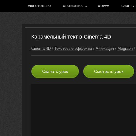
VIDEOTUTS.RU
СТАТИСТИКА
ФОРУМ
БЛОГ
Карамельный тект в Cinema 4D
Cinema 4D
/
Текстовые эффекты
/
Анимация
/
Mograph
Скачать урок
Смотреть урок