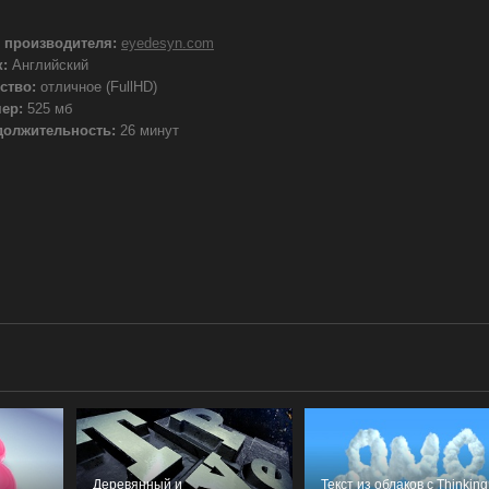
 производителя:
eyedesyn.com
:
Английский
ство:
отличное (FullHD)
ер:
525 мб
должительность:
26 минут
Деревянный и
Текст из облаков с Thinking