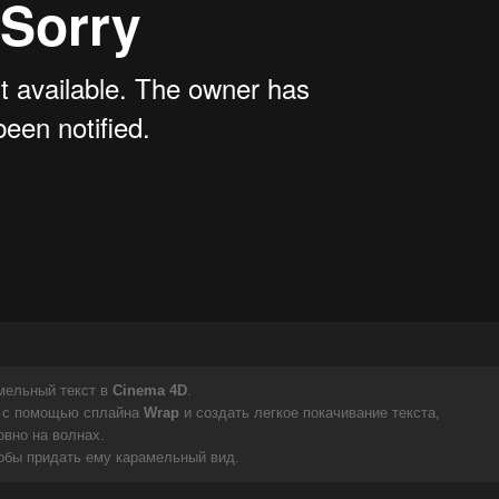
мельный текст в
Cinema 4D
.
ю с помощью сплайна
Wrap
и создать легкое покачивание текста,
овно на волнах.
обы придать ему карамельный вид.