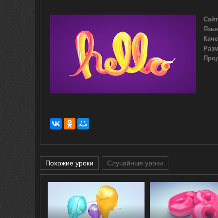
Сайт
Язык
Каче
Разм
Про
Похожие уроки
Случайные уроки