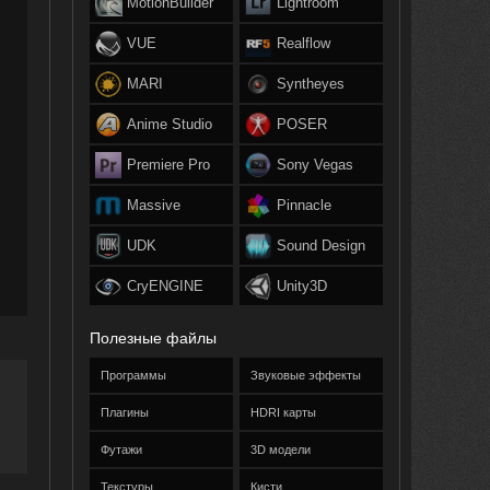
MotionBuilder
Lightroom
VUE
Realflow
MARI
Syntheyes
Anime Studio
POSER
Premiere Pro
Sony Vegas
Massive
Pinnacle
UDK
Sound Design
CryENGINE
Unity3D
Полезные файлы
Программы
Звуковые эффекты
Плагины
HDRI карты
Футажи
3D модели
Текстуры
Кисти