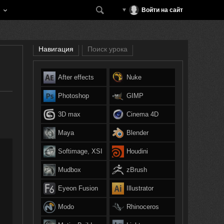
Войти на сайт
Навигация
Поиск урока
After effects
Nuke
Photoshop
GIMP
3D max
Cinema 4D
Maya
Blender
Softimage, XSI
Houdini
Mudbox
zBrush
Eyeon Fusion
Illustrator
Modo
Rhinoceros