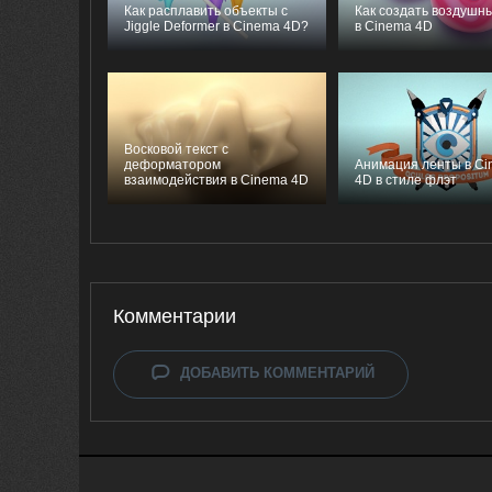
Как расплавить объекты с
Как создать воздушны
Jiggle Deformer в Cinema 4D?
в Cinema 4D
Восковой текст с
деформатором
Анимация ленты в C
взаимодействия в Cinema 4D
4D в стиле флэт
Комментарии
ДОБАВИТЬ КОММЕНТАРИЙ