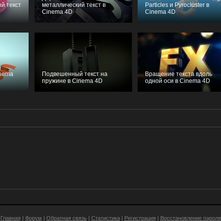
й текст
металлический текст в
Particles и Pyrocluster в
Cinema 4D
Cinema 4D
inema
Подвешенный текст на
Вращение текста вдоль
пружине в Cinema 4D
одной оси в Cinema 4D
Главная
|
Форум
|
Обратная связь
|
Статистика
|
Регистрация
|
Восстановление пароля