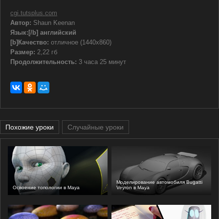
cgi.tutsplus.com
Автор:
Shaun Keenan
Язык:
[/b] английский
[b]Качество:
отличное (1440x860)
Размер:
2,22 гб
Продолжительность:
3 часа 25 минут
Похожие уроки
Случайные уроки
Моделирование автомобиля Bugatti
Освоение топологии в Maya
Veyron в Maya