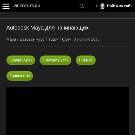
VIDEOTUTS.RU
Войти на сайт
Autodesk Maya для начинающих
Maya
/
Базовый курс
/
Tuts+
/
CGI+
, 8 ноября 2015
Скачать урок
Смотреть урок
Превию
Скриншоты