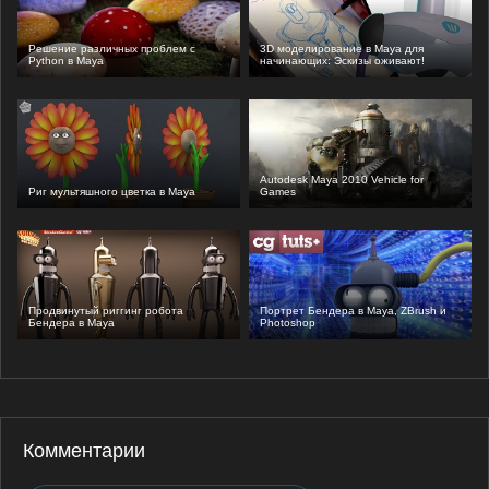
Решение различных проблем с
3D моделирование в Maya для
Python в Maya
начинающих: Эскизы оживают!
Autodesk Maya 2010 Vehicle for
Риг мультяшного цветка в Maya
Games
Продвинутый риггинг робота
Портрет Бендера в Maya, ZBrush и
Бендера в Maya
Photoshop
Комментарии