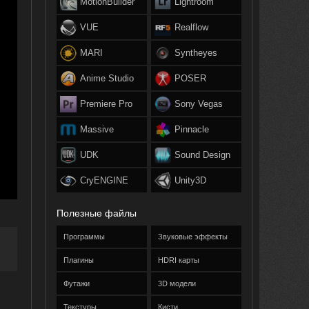
MotionBuilder
Lightroom
VUE
Realflow
MARI
Syntheyes
Anime Studio
POSER
Premiere Pro
Sony Vegas
Massive
Pinnacle
UDK
Sound Design
CryENGINE
Unity3D
Полезные файлы
Программы
Звуковые эффекты
Плагины
HDRI карты
Футажи
3D модели
Текстуры
Кисти