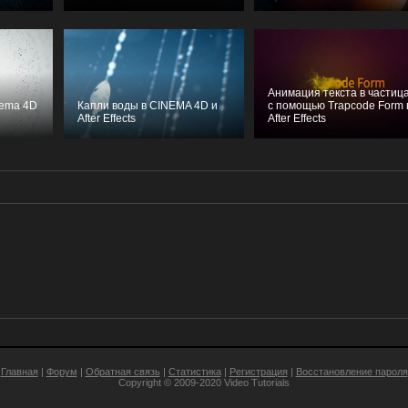
Анимация текста в частиц
inema 4D
Капли воды в CINEMA 4D и
с помощью Trapcode Form 
After Effects
After Effects
Главная
|
Форум
|
Обратная связь
|
Статистика
|
Регистрация
|
Восстановление пароля
Copyright © 2009-2020
Video Tutorials