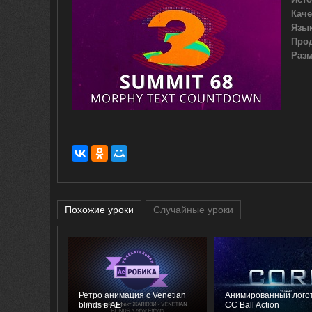
Каче
Язык
Про
Разм
Похожие уроки
Случайные уроки
Ретро анимация с Venetian
Анимированный логот
blinds в AE
CC Ball Action