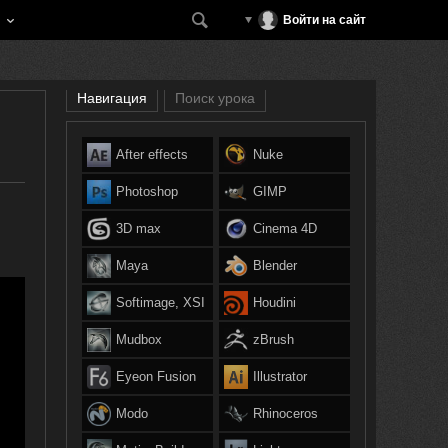
Войти на сайт
Навигация
Поиск урока
After effects
Nuke
Photoshop
GIMP
3D max
Cinema 4D
Maya
Blender
Softimage, XSI
Houdini
Mudbox
zBrush
Eyeon Fusion
Illustrator
Modo
Rhinoceros