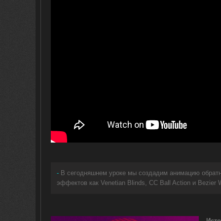
-
В сегодняшнем уроке мы создадим анимацию обратн
эффектов как Venetian Blinds, CC Ball Action и Bezi
Исто