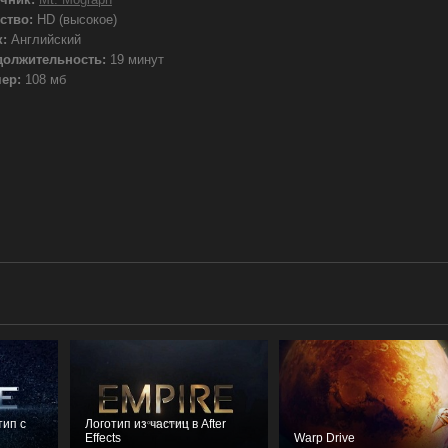
ство:
HD (высокое)
:
Английский
должительность:
19 минут
ер:
108 мб
ип с
Логотип из частиц в After
Effects
Warp Drive