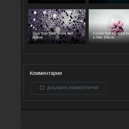
Give Your Type Some Ball
Crystal Ball Ident в C
Action
и After Effects
Комментарии
ДОБАВИТЬ КОММЕНТАРИЙ