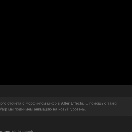
ого отсчета с морфингом цифр в
After Effects
. С помощью таких
er Warp мы поднимем анимацию на новый уровень.
чник:
Mt. Mograph