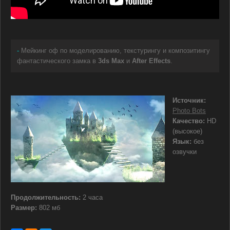
-
Мейкинг оф по моделированию, текстурингу и композитингу
фантастического замка в
3ds Max
и
After Effects
.
Источник:
Photo Bots
Качество:
HD
(высокое)
Язык:
без
озвучки
Продолжительность:
2 часа
Размер:
802 мб