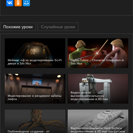
Похожие уроки
Случайные уроки
Мейкинг оф по моделированию Sci-Fi
Digital-Tutors – Character Interaction in
двери в 3ds Max
3ds Max
Видео урок по
Моделирование и рендеринг кабины
высокополигональному
лифта
моделированию в 3D max
Высокополигональное Hard Surface
Глубоководное создание - от
моделирование в 3D max (на русском