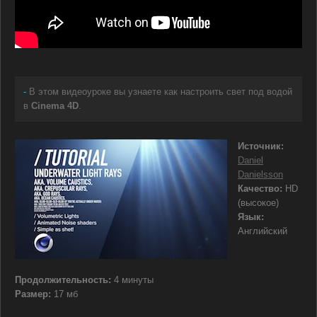
-
В этом видеоуроке вы узнаете как настроить свет под водой
в
Cinema 4D
.
Источник:
Daniel
Danielsson
Качество:
HD
(высокое)
Язык:
Английский
Продолжительность:
4 минуты
Размер:
17 мб