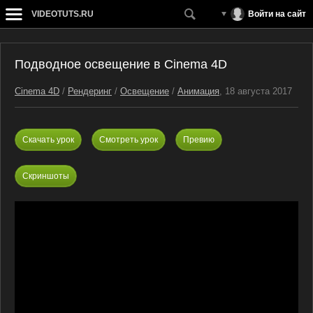
VIDEOTUTS.RU
Войти на сайт
Подводное освещение в Cinema 4D
Cinema 4D
/
Рендеринг
/
Освещение
/
Анимация
, 18 августа 2017
Скачать урок
Смотреть урок
Превию
Скриншоты