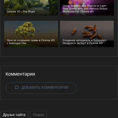
Using Textures and Objects to Light
Your Scene With and Without Global
Cinema 4D - The Road
Illumination in Cinema 4D
Урок по созданию травы в Cinema 4D
Cоздание материала в Substance
с помощью Hair
Designer и экспорт в Cinema 4D
Комментарии
ДОБАВИТЬ КОММЕНТАРИЙ
Друзья сайта
Опрос