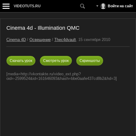
VIDEOTUTS.RU
Войти на сайт
Cinema 4d - Illumination QMC
Cinema 4D
/
Освещение
/
Thec4dvault
, 15 сентября 2010
Скачать урок
Смотреть урок
Скриншоты
[media=http://vkontakte.ru/video_ext.php?
oid=-2599524&id=161646093&hash=bbe0aafe437cd8b2&hd=3]