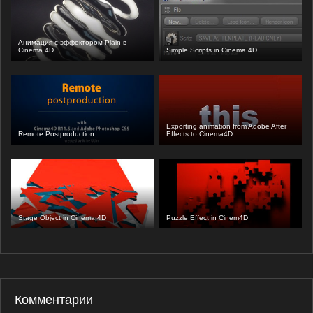
Анимация с эффектором Plain в
Cinema 4D
Simple Scripts in Cinema 4D
Exporting animation from Adobe After
Remote Postproduction
Effects to Cinema4D
Stage Object in Cinema 4D
Puzzle Effect in Cinem4D
Комментарии