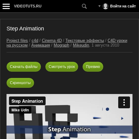
VIDEOTUTS.RU
Войти на сайт
Step Animation
Project files
/
c4d
/
Cinema 4D
/
Текстовые эффекты
/
C4D уроки
на русском
/
Анимация
/
Mograph
/
Mikeudin
, 1 августа 2010
Скачать файлы
Смотреть урок
Превию
Скриншоты