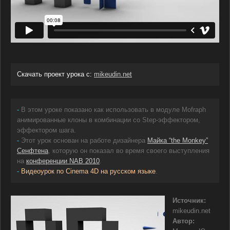
Скачать проект урока c:
mikeudin.net
-
В этом уроке показано как использовать в модуле Mofraph
анимированные клоны в комбинации со Step-эффектором,
эффектором шага.
-
Этот урок основан на работе дизайнера
Майка “the Monkey”
Сенфтена
, которую он показал во время своего выступления
на
конференции NAB 2010
.
-
Видеоурок по Cinema 4D на русском языке
.
Источник:
mikeudin.net
Автор: