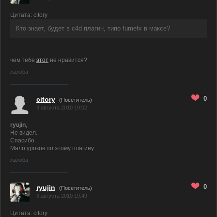
Цитата: citory
Кто знает, будет в c4d плагин, типо fumefx в максе?
чем тебе
этот
не нравится?
жалоба
0
citory
(Посетитель)
3 августа 2010 19:02
ryujin
,
Не видел.
Спасибо.
Мало уроков по этому плагину
жалоба
0
ryujin
(Посетитель)
3 августа 2010 19:49
Цитата: citory