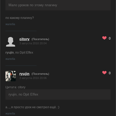
Мало уроков по этому плагину
по какому плагину?
жалоба
0
citory
(Посетитель)
3 августа 2010 20:04
ryujin
, по Dpit Effex
жалоба
0
ryujin
(Посетитель)
3 августа 2010 20:06
Цитата: citory
ryujin, по Dpit Effex
а..., я просто урок не смотрел ещё. :)
жалоба