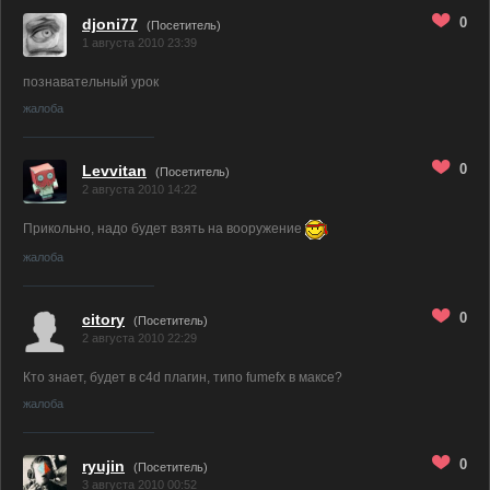
0
djoni77
(Посетитель)
1 августа 2010 23:39
познавательный урок
жалоба
0
Levvitan
(Посетитель)
2 августа 2010 14:22
Прикольно, надо будет взять на вооружение
жалоба
0
citory
(Посетитель)
2 августа 2010 22:29
Кто знает, будет в c4d плагин, типо fumefx в максе?
жалоба
0
ryujin
(Посетитель)
3 августа 2010 00:52