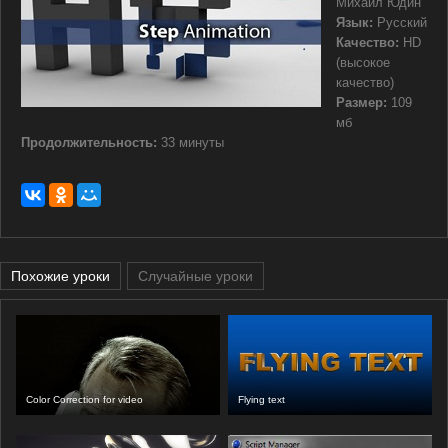
Михаил Юдин
Язык:
Русский
Качество:
HD
(высокое
качество)
Размер:
109
мб
Продолжительность:
33 минуты
Похожие уроки
Случайные уроки
Color Correction for video
Flying text