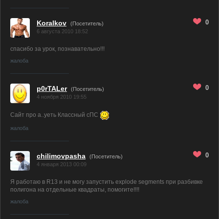
0
Koralkov
(Посетитель)
6 августа 2010 18:52
спасибо за урок, познавательно!!!
жалоба
0
p0rTALer
(Посетитель)
4 ноября 2010 19:55
Сайт про а..уеть Классный сПС
жалоба
0
chilimovpasha
(Посетитель)
4 января 2013 00:09
Я работаю в R13 и не могу запустить explode segments при разбивке
полигона на отдельные квадраты, помогите!!!!
жалоба