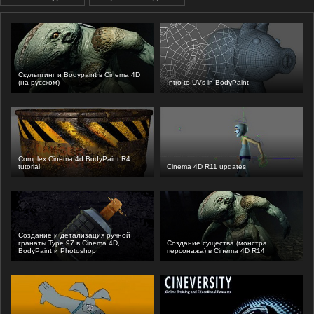
Скульптинг и Bodypaint в Cinema 4D
(на русском)
Intro to UVs in BodyPaint
Complex Cinema 4d BodyPaint R4
tutorial
Cinema 4D R11 updates
Создание и детализация ручной
гранаты Type 97 в Cinema 4D,
Создание существа (монстра,
BodyPaint и Photoshop
персонажа) в Cinema 4D R14