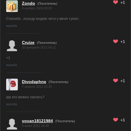
+1
Zondo
(Посетитель)
8 ноября 2009 03:29
Спасибо , походу яндекс чето у меня тупил .
жалоба
+1
Cruize
(Посетитель)
20 февраля 2012 06:11
+1
жалоба
+1
Divodaphne
(Посетитель)
7 апреля 2012 15:35
где его можно скачать?
жалоба
+1
vovan18121984
(Посетитель)
8 июня 2012 20:48