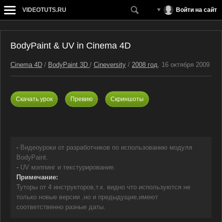
VIDEOTUTS.RU
Войти на сайт
BodyPaint & UV in Cinema 4D
Cinema 4D
/
BodyPaint 3D
/
Cineversity
/
2008 год
, 16 октября 2009
Скачать урок
Превию
Скриншоты
-
Видеоуроки от разработчиков по использованию модуля
BodyPaint.
-
UV мэппинг и текстурирование.
Примечание:
Туторы от 4 инструкторов,т.к. видно что используются не
только новые версии ,но и предыдущие,имеют
соответственно разные даты.