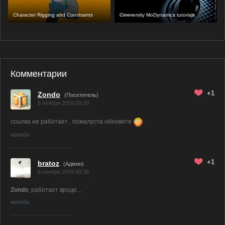
Character Rigging and Constraints
Cineversity MoDynamics tutorials
Комментарии
+1
Zondo
(Посетитель)
8 ноября 2009 00:30
ссылка не работает , пожалуста обновите
жалоба
+1
bratoz
(
Админ
)
8 ноября 2009 00:38
Zondo
, работает вроде...
жалоба