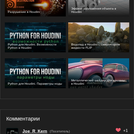
Эффект разложения объекта в
Разрушение в Houdini
Houdini
Python для Houdini. Возможности
Водопад в Houdini с симулятором
Python в Houdini
жидкости FLIP
Металлический шейдер для машины
Python для Houdini. Параметры ноды
в Houdini
Комментарии
+1
Joe_R_Kern
(Посетитель)