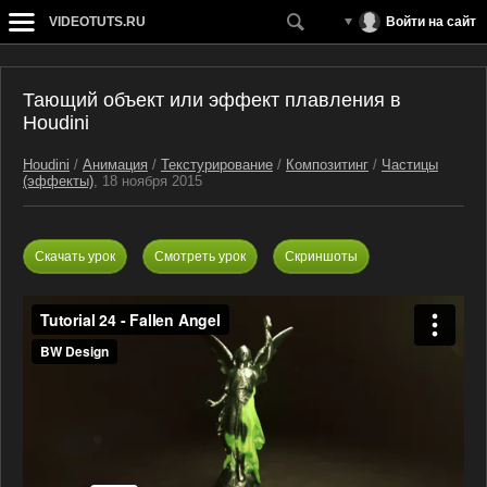
VIDEOTUTS.RU
Войти на сайт
Тающий объект или эффект плавления в
Houdini
Houdini
/
Анимация
/
Текстурирование
/
Композитинг
/
Частицы
(эффекты)
, 18 ноября 2015
Скачать урок
Смотреть урок
Скриншоты