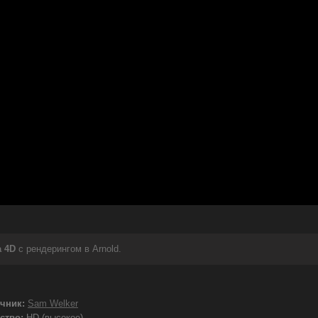
 4D
с рендерингом в Arnold.
чник:
Sam Welker
ство:
HD (высокое)