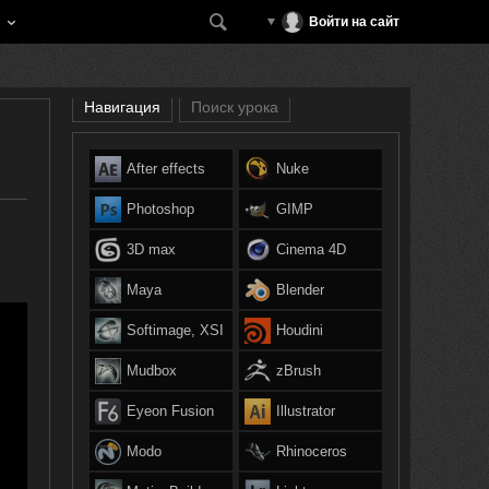
Войти на сайт
Навигация
Поиск урока
After effects
Nuke
Photoshop
GIMP
3D max
Cinema 4D
Maya
Blender
Softimage, XSI
Houdini
Mudbox
zBrush
Eyeon Fusion
Illustrator
Modo
Rhinoceros