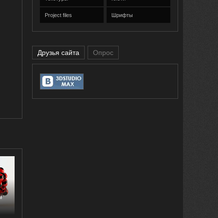
Project files
Шрифты
Друзья сайта
Опрос
м