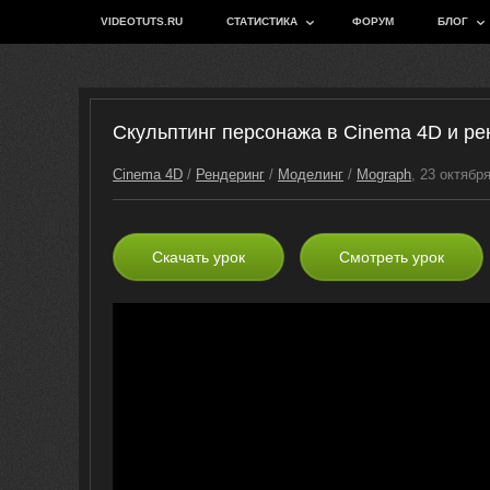
VIDEOTUTS.RU
СТАТИСТИКА
ФОРУМ
БЛОГ
Скульптинг персонажа в Cinema 4D и рен
Cinema 4D
/
Рендеринг
/
Моделинг
/
Mograph
, 23 октябр
Скачать урок
Смотреть урок