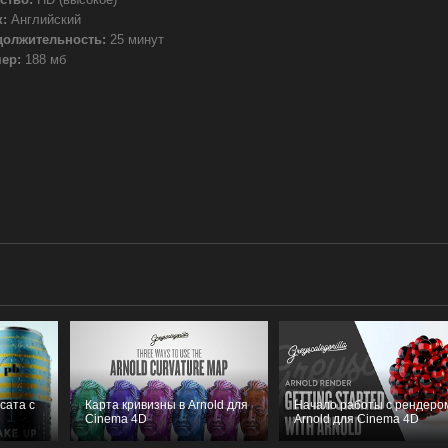
:
Английский
должительность:
25 минут
ер:
188 мб
сата с
Карта кривизны в Arnold для
Начало работы с рендеро
Cinema 4D
Arnold для Cinema 4D