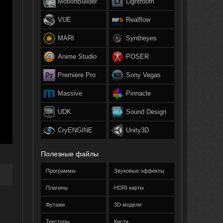
MotionBuilder
Lightroom
VUE
Realflow
MARI
Syntheyes
Anime Studio
POSER
Premiere Pro
Sony Vegas
Massive
Pinnacle
UDK
Sound Design
CryENGINE
Unity3D
Полезные файлы
Программы
Звуковые эффекты
Плагины
HDRI карты
Футажи
3D модели
Текстуры
Кисти