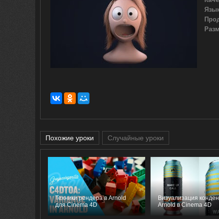
Язык
Про
Разм
Похожие уроки
Случайные уроки
Техники рендера в Arnold
Визуализация конден
для Cinema 4D
Arnold в Cinema 4D