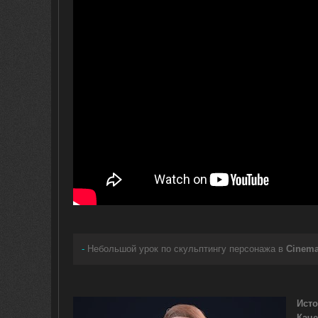
-
Небольшой урок по скульптингу персонажа в
Cinema
Исто
Каче