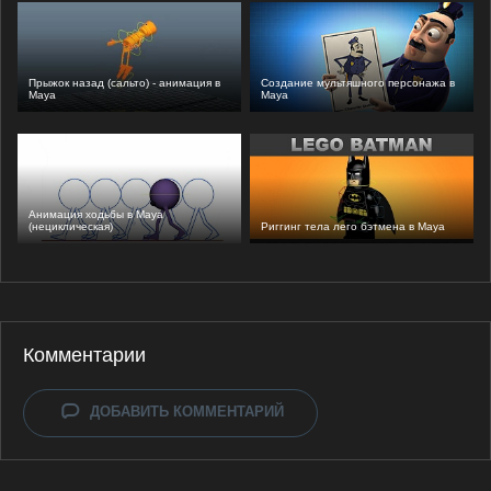
Прыжок назад (сальто) - анимация в
Создание мультяшного персонажа в
Maya
Maya
Анимация ходьбы в Maya
(нециклическая)
Риггинг тела лего бэтмена в Maya
Комментарии
ДОБАВИТЬ КОММЕНТАРИЙ