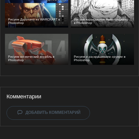
Рисуем Дуротана из WARCRAFT в
Рисуем карандашом Микеланджело
Photoshop
в Photoshop
Рисуем космический корабль в
Рисуем и раскрашиваем оружие в
Photoshop
Photoshop
Комментарии
ДОБАВИТЬ КОММЕНТАРИЙ