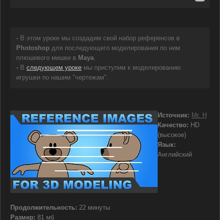
-
В этом уроке мы создадим свой набор референсов в
Photoshop
для последующего моделирования по ним
плюшевого мишки в
Maya
.
-
В
следующем уроке
мы приступим к моделированию
игрушки по нашим "чертежам".
Источник:
Mr. H
Качество:
HD
(высокое)
Язык:
Английский
Продолжительность:
22 минуты
Размер:
81 мб